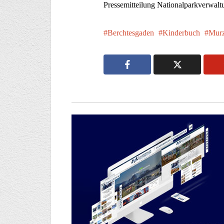
Pressemitteilung Nationalparkverwal
Berchtesgaden
Kinderbuch
Mur