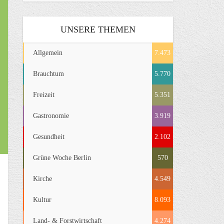
UNSERE THEMEN
Allgemein
7.473
Brauchtum
5.770
Freizeit
5.351
Gastronomie
3.919
Gesundheit
2.102
Grüne Woche Berlin
570
Kirche
4.549
Kultur
8.093
Land- & Forstwirtschaft
4.274