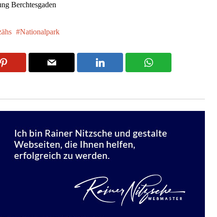
tung Berchtesgaden
zähs
Nationalpark