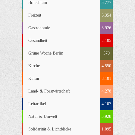
Brauchtum
5.777
Freizeit
5.354
Gastronomie
3.926
Gesundheit
2.105
Grüne Woche Berlin
570
Kirche
4.550
Kultur
8.101
Land- & Forstwirtschaft
4.278
Leitartikel
4.107
Natur & Umwelt
3.928
Solidarität & Lichtblicke
1.095