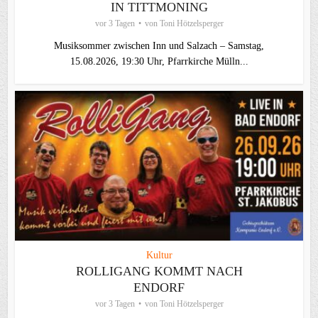
IN TITTMONING
vor 3 Tagen
von
Toni Hötzelsperger
Musiksommer zwischen Inn und Salzach – Samstag,
15.08.2026, 19:30 Uhr, Pfarrkirche Mülln...
Kultur
ROLLIGANG KOMMT NACH
ENDORF
vor 3 Tagen
von
Toni Hötzelsperger