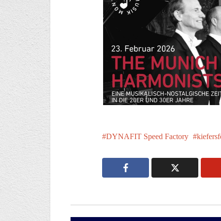
DYNAFIT Speed Factory
kiefers