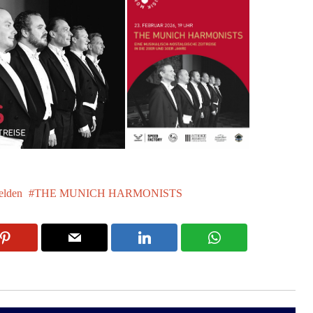
felden
THE MUNICH HARMONISTS