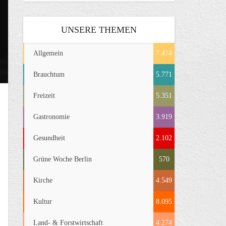
UNSERE THEMEN
Allgemein
7.474
Brauchtum
5.771
Freizeit
5.351
Gastronomie
3.919
Gesundheit
2.102
Grüne Woche Berlin
570
Kirche
4.549
Kultur
8.095
Land- & Forstwirtschaft
4.274