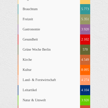
Brauchtum
5.773
Freizeit
5.351
Gastronomie
3.920
Gesundheit
2.102
Grüne Woche Berlin
570
Kirche
4.549
Kultur
8.095
Land- & Forstwirtschaft
4.274
Leitartikel
4.104
Natur & Umwelt
3.920