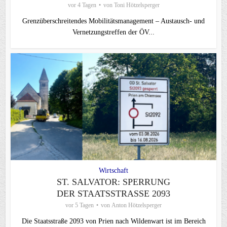
vor 4 Tagen
von
Toni Hötzelsperger
Grenzüberschreitendes Mobilitätsmanagement – Austausch- und
Vernetzungstreffen der ÖV...
Wirtschaft
ST. SALVATOR: SPERRUNG
DER STAATSSTRASSE 2093
vor 5 Tagen
von
Anton Hötzelsperger
Die Staatsstraße 2093 von Prien nach Wildenwart ist im Bereich