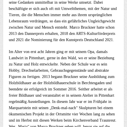
seine Gedanken unmittelbar in seine Werke umsetzt. Dabei
beschäftigte er sich auch oft mit Umweltthemen, mit der Natur und
Tieren, die die Menschen immer mehr aus ihrem ursprünglichen
Lebensraum verdrängen, so dass ein gefährliches Ungleichgewicht
zwischen Natur und Mensch entsteht. Marco Bruckner hatte schon
2013 den Dannerpreis erhalten, 2018 den ARTS-Kulturförderpreis
und 2021 die Nominierung für den Kunstpreis Deutschland 2021.
Im Alter von erst acht Jahren ging er mit seinem Opa, damals
Landwirt in Pittenhart, gerne in den Wald, wo er seine Beziehung
zu Natur und Holz entwickelte. Neben der Schule war es sein
Hobby, Drechselarbeiten, Gebrauchsgegenstände und abstrakte
Figuren zu fertigen. 2013 begann Bruckner seine Ausbildung zum
Holzbildhauer an der Holzbildhauerschule in Berchtesgaden und
beendete sie erfolgreich im Sommer 2016. Seither arbeitet er als
freier Bildhauer und veranstaltet er in seinem Atelier in Pittenhart
regelmäßig Ausstellungen. In diesem Jahr war er im Frühjahr in
Marquartstein mit seinen „Denk-mal-nach“ Skulpturen bei einem
ökumenischen Projekt in der Ortsmitte vier Wochen lang zu sehen
und im Herbst mit diesen Werken beim Kirchenverband Traunreut.
Wer „Maria“ von Marco Bruckner sehen will, bevor sie auf die