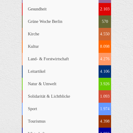
Gesundheit
2.103
Grüne Woche Berlin
570
Kirche
4.550
Kultur
8.098
Land- & Forstwirtschaft
4.276
Leitartikel
4.106
Natur & Umwelt
3.926
Solidarität & Lichtblicke
1.093
Sport
1.974
Tourismus
4.398