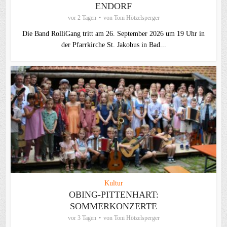
ENDORF
vor 2 Tagen
von
Toni Hötzelsperger
Die Band RolliGang tritt am 26. September 2026 um 19 Uhr in
der Pfarrkirche St. Jakobus in Bad...
Kultur
OBING-PITTENHART:
SOMMERKONZERTE
vor 3 Tagen
von
Toni Hötzelsperger