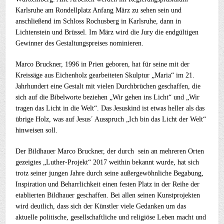
Karlsruhe am Rondellplatz Anfang März zu sehen sein und
anschließend im Schloss Rochusberg in Karlsruhe, dann in
Lichtenstein und Brüssel. Im März wird die Jury die endgültigen
Gewinner des Gestaltungspreises nominieren.
Marco Bruckner, 1996 in Prien geboren, hat für seine mit der
Kreissäge aus Eichenholz gearbeiteten Skulptur „Maria“ im 21.
Jahrhundert eine Gestalt mit vielen Durchbrüchen geschaffen, die
sich auf die Bibelworte beziehen „Wir gehen ins Licht“ und „Wir
tragen das Licht in die Welt“. Das Jesuskind ist etwas heller als das
übrige Holz, was auf Jesus´ Ausspruch „Ich bin das Licht der Welt“
hinweisen soll.
Der Bildhauer Marco Bruckner, der durch sein an mehreren Orten
gezeigtes „Luther-Projekt“ 2017 weithin bekannt wurde, hat sich
trotz seiner jungen Jahre durch seine außergewöhnliche Begabung,
Inspiration und Beharrlichkeit einen festen Platz in der Reihe der
etablierten Bildhauer geschaffen. Bei allen seinen Kunstprojekten
wird deutlich, dass sich der Künstler viele Gedanken um das
aktuelle politische, gesellschaftliche und religiöse Leben macht und