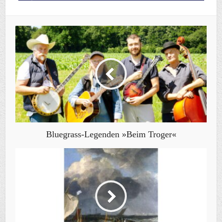
Bluegrass-Legenden »Beim Troger«