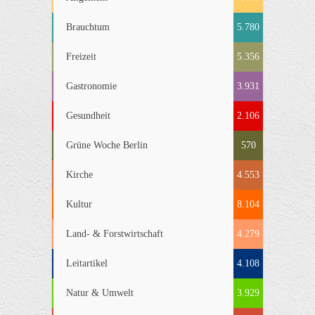
Brauchtum
5.780
Freizeit
5.356
Gastronomie
3.931
Gesundheit
2.106
Grüne Woche Berlin
570
Kirche
4.553
Kultur
8.104
Land- & Forstwirtschaft
4.279
Leitartikel
4.108
Natur & Umwelt
3.929