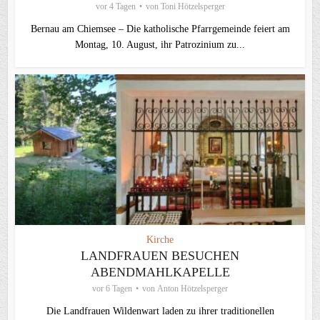
vor 4 Tagen
von
Toni Hötzelsperger
Bernau am Chiemsee – Die katholische Pfarrgemeinde feiert am
Montag, 10. August, ihr Patrozinium zu...
Kirche
LANDFRAUEN BESUCHEN
ABENDMAHLKAPELLE
vor 6 Tagen
von
Anton Hötzelsperger
Die Landfrauen Wildenwart laden zu ihrer traditionellen