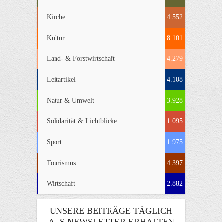
Kirche
4.552
Kultur
8.101
Land- & Forstwirtschaft
4.279
Leitartikel
4.108
Natur & Umwelt
3.928
Solidarität & Lichtblicke
1.095
Sport
1.975
Tourismus
4.397
Wirtschaft
2.882
UNSERE BEITRÄGE TÄGLICH
ALS NEWSLETTER ERHALTEN