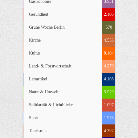
Gastronomie
3.931
Gesundheit
2.106
Grüne Woche Berlin
570
Kirche
4.553
Kultur
8.104
Land- & Forstwirtschaft
4.279
Leitartikel
4.108
Natur & Umwelt
3.929
Solidarität & Lichtblicke
1.097
Sport
1.976
Tourismus
4.397