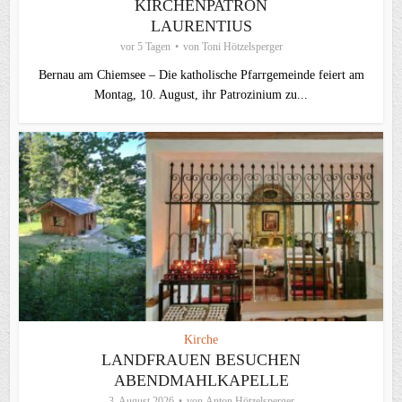
KIRCHENPATRON
LAURENTIUS
vor 5 Tagen
von
Toni Hötzelsperger
Bernau am Chiemsee – Die katholische Pfarrgemeinde feiert am
Montag, 10. August, ihr Patrozinium zu...
Kirche
LANDFRAUEN BESUCHEN
ABENDMAHLKAPELLE
3. August 2026
von
Anton Hötzelsperger