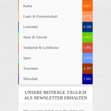
Kultur
8.097
Land- & Forstwirtschaft
4.275
Leitartikel
4.106
Natur & Umwelt
3.923
Solidarität & Lichtblicke
1.091
Sport
1.974
Tourismus
4.397
Wirtschaft
2.881
UNSERE BEITRÄGE TÄGLICH
ALS NEWSLETTER ERHALTEN