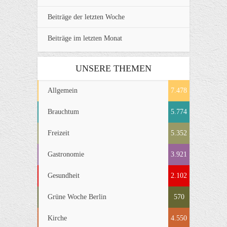
Beiträge der letzten Woche
Beiträge im letzten Monat
UNSERE THEMEN
Allgemein
7.478
Brauchtum
5.774
Freizeit
5.352
Gastronomie
3.921
Gesundheit
2.102
Grüne Woche Berlin
570
Kirche
4.550