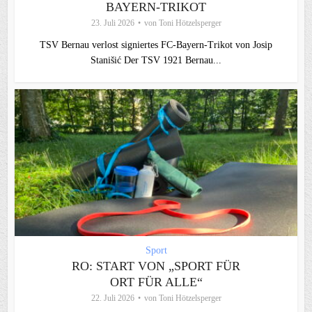
BAYERN-TRIKOT
23. Juli 2026
von
Toni Hötzelsperger
TSV Bernau verlost signiertes FC‑Bayern‑Trikot von Josip
Stanišić Der TSV 1921 Bernau...
Sport
RO: START VON „SPORT FÜR
ORT FÜR ALLE“
22. Juli 2026
von
Toni Hötzelsperger