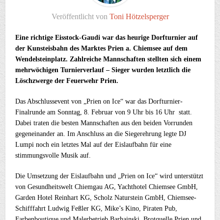
Veröffentlicht von
Toni Hötzelsperger
Eine richtige Eisstock-Gaudi war das heurige Dorfturnier auf
der Kunsteisbahn des Marktes Prien a. Chiemsee auf dem
Wendelsteinplatz. Zahlreiche Mannschaften stellten sich einem
mehrwöchigen Turnierverlauf – Sieger wurden letztlich die
Löschzwerge der Feuerwehr Prien.
Das Abschlussevent von „Prien on Ice“ war das Dorfturnier-
Finalrunde am Sonntag, 8. Februar von 9 Uhr bis 16 Uhr statt.
Dabei traten die besten Mannschaften aus den beiden Vorrunden
gegeneinander an. Im Anschluss an die Siegerehrung legte DJ
Lumpi noch ein letztes Mal auf der Eislaufbahn für eine
stimmungsvolle Musik auf.
Die Umsetzung der Eislaufbahn und „Prien on Ice“ wird unterstützt
von Gesundheitswelt Chiemgau AG, Yachthotel Chiemsee GmbH,
Garden Hotel Reinhart KG, Scholz Naturstein GmbH, Chiemsee-
Schifffahrt Ludwig Feßler KG, Mike’s Kino, Piraten Pub,
Farbenboutique und Malerbetrieb Barhainski, Brotquelle Prien und