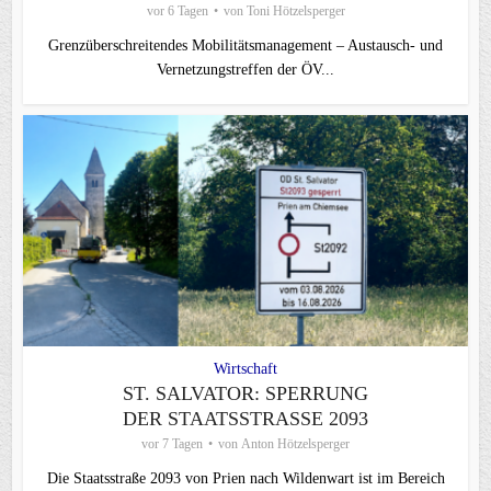
vor 6 Tagen
von
Toni Hötzelsperger
Grenzüberschreitendes Mobilitätsmanagement – Austausch- und
Vernetzungstreffen der ÖV...
Wirtschaft
ST. SALVATOR: SPERRUNG
DER STAATSSTRASSE 2093
vor 7 Tagen
von
Anton Hötzelsperger
Die Staatsstraße 2093 von Prien nach Wildenwart ist im Bereich