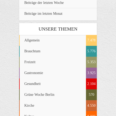
Beiträge der letzten Woche
Beiträge im letzten Monat
UNSERE THEMEN
Allgemein
7.478
Brauchtum
5.776
Freizeit
5.353
Gastronomie
3.925
Gesundheit
2.104
Grüne Woche Berlin
570
Kirche
4.550