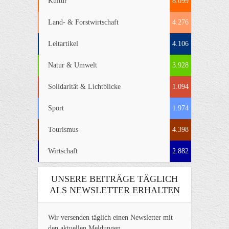
Kultur
8.099
Land- & Forstwirtschaft
4.276
Leitartikel
4.106
Natur & Umwelt
3.928
Solidarität & Lichtblicke
1.094
Sport
1.974
Tourismus
4.398
Wirtschaft
2.882
UNSERE BEITRÄGE TÄGLICH
ALS NEWSLETTER ERHALTEN
Wir versenden täglich einen Newsletter mit
den aktuellen Meldungen.