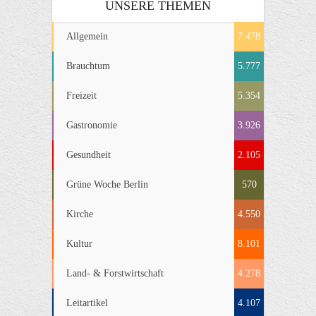
UNSERE THEMEN
Allgemein
7.478
Brauchtum
5.777
Freizeit
5.354
Gastronomie
3.926
Gesundheit
2.105
Grüne Woche Berlin
570
Kirche
4.550
Kultur
8.101
Land- & Forstwirtschaft
4.278
Leitartikel
4.107