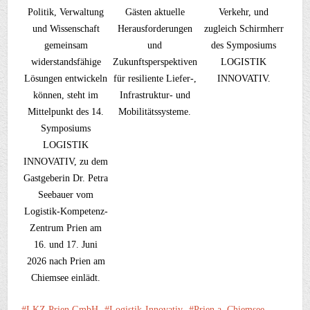
Politik, Verwaltung
Gästen aktuelle
Verkehr, und
und Wissenschaft
Herausforderungen
zugleich Schirmherr
gemeinsam
und
des Symposiums
widerstandsfähige
Zukunftsperspektiven
LOGISTIK
Lösungen entwickeln
für resiliente Liefer-,
INNOVATIV.
können, steht im
Infrastruktur- und
Mittelpunkt des 14.
Mobilitätssysteme.
Symposiums
LOGISTIK
INNOVATIV, zu dem
Gastgeberin Dr. Petra
Seebauer vom
Logistik-Kompetenz-
Zentrum Prien am
16. und 17. Juni
2026 nach Prien am
Chiemsee einlädt.
LKZ Prien GmbH
Logistik-Innovativ
Prien a. Chiemsee