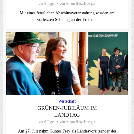
vor 6 Tagen
von
Anton Hötzelsperger
Mit einer feierlichen Abschlussveranstaltung wurden am
vorletzten Schultag an der Freien...
Wirtschaft
GRÜNEN-JUBILÄUM IM
LANDTAG
vor 6 Tagen
von
Anton Hötzelsperger
Am 27. Juli nahm Günter Frey als Landesvorsitzender des