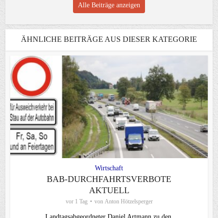
Alle Beiträge anzeigen
ÄHNLICHE BEITRÄGE AUS DIESER KATEGORIE
Wirtschaft
BAB-DURCHFAHRTSVERBOTE
AKTUELL
vor 1 Tag
von
Anton Hötzelsperger
Landtagsabgeordneter Daniel Artmann zu den