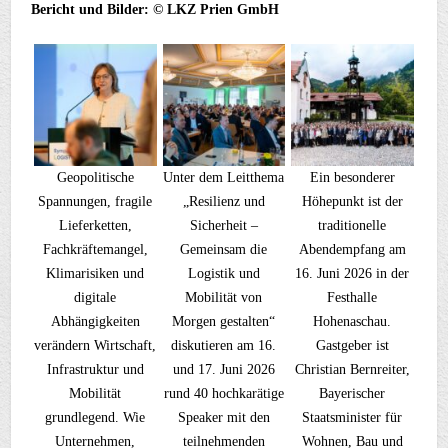
Bericht und Bilder: © LKZ Prien GmbH
Geopolitische
Unter dem Leitthema
Ein besonderer
Spannungen, fragile
„Resilienz und
Höhepunkt ist der
Lieferketten,
Sicherheit –
traditionelle
Fachkräftemangel,
Gemeinsam die
Abendempfang am
Klimarisiken und
Logistik und
16. Juni 2026 in der
digitale
Mobilität von
Festhalle
Abhängigkeiten
Morgen gestalten“
Hohenaschau.
verändern Wirtschaft,
diskutieren am 16.
Gastgeber ist
Infrastruktur und
und 17. Juni 2026
Christian Bernreiter,
Mobilität
rund 40 hochkarätige
Bayerischer
grundlegend. Wie
Speaker mit den
Staatsminister für
Unternehmen,
teilnehmenden
Wohnen, Bau und