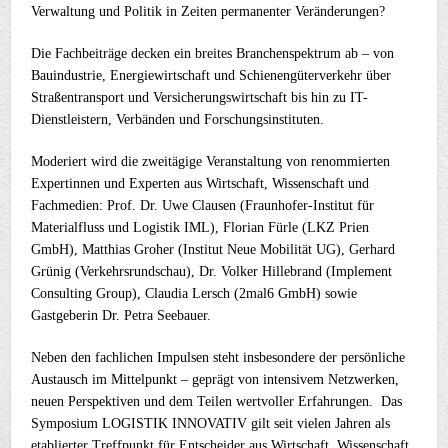
Verwaltung und Politik in Zeiten permanenter Veränderungen?
Die Fachbeiträge decken ein breites Branchenspektrum ab – von
Bauindustrie, Energiewirtschaft und Schienengüterverkehr über
Straßentransport und Versicherungswirtschaft bis hin zu IT-
Dienstleistern, Verbänden und Forschungsinstituten.
Moderiert wird die zweitägige Veranstaltung von renommierten
Expertinnen und Experten aus Wirtschaft, Wissenschaft und
Fachmedien: Prof. Dr. Uwe Clausen (Fraunhofer-Institut für
Materialfluss und Logistik IML), Florian Fürle (LKZ Prien
GmbH), Matthias Groher (Institut Neue Mobilität UG), Gerhard
Grünig (Verkehrsrundschau), Dr. Volker Hillebrand (Implement
Consulting Group), Claudia Lersch (2mal6 GmbH) sowie
Gastgeberin Dr. Petra Seebauer.
Neben den fachlichen Impulsen steht insbesondere der persönliche
Austausch im Mittelpunkt – geprägt von intensivem Netzwerken,
neuen Perspektiven und dem Teilen wertvoller Erfahrungen. Das
Symposium LOGISTIK INNOVATIV gilt seit vielen Jahren als
etablierter Treffpunkt für Entscheider aus Wirtschaft, Wissenschaft,