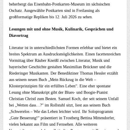
beherbergt das Eisenbahn-Postkarten-Museum im sächsischen
Oschatz. Ausgewählte Postkarten sind in Freilassing als
großformatige Repliken bis 12. Juli 2026 zu sehen.
Lesungen mit und ohne Musik, Kulinarik, Gesprächen und
Diavortrag
Literatur ist in unterschiedlichsten Formen erlebbar und bietet ein
breites Spektrum an Ausdrucksmöglichkeiten. Einen facettenreichen
Vormittag über Räuber Kneißl zwischen Literatur, Musik und
bayerischer Geschichte gestalten Maximilian Brückner und die
Riederinger Musikanten. Der Benediktiner Thomas Hessler erzählt
aus seinem neuen Buch „Mein Rückzug in die Welt –
Klosterprinzipien für ein erfülltes Leben“. Eine eher spontane
Lesung ohne Manuskript gibt der Blues- und Boogie-Pianist
Christian Christl zum Besten. Samuel Koch, der seit seinem Unfall
bei „Wetten dass…?“ im Rollstuhl sitzt, liest aus seinem Buch
„Schwerelos – Wie das Leben leichter wird. Ihr Soloprogramm
„Gute Besserung!“ präsentiert in Trostberg Bettina Mittendorfer,
vielen bekannt aus Film und Fernsehen. Alle weiteren