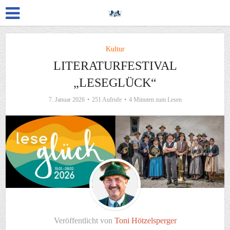
Kultur
LITERATURFESTIVAL
„LESEGLÜCK“
7. Januar 2026
251 Aufrufe
4 Minuten zum Lesen
Veröffentlicht von
Toni Hötzelsperger