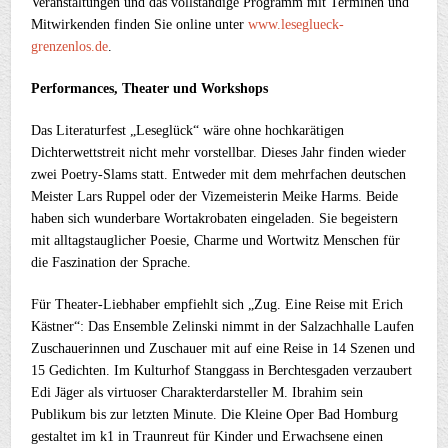
Veranstaltungen und das vollständige Programm mit Terminen und
Mitwirkenden finden Sie online unter
www.leseglueck-
grenzenlos.de
.
Performances, Theater und Workshops
Das Literaturfest „Leseglück“ wäre ohne hochkarätigen
Dichterwettstreit nicht mehr vorstellbar. Dieses Jahr finden wieder
zwei Poetry-Slams statt. Entweder mit dem mehrfachen deutschen
Meister Lars Ruppel oder der Vizemeisterin Meike Harms. Beide
haben sich wunderbare Wortakrobaten eingeladen. Sie begeistern
mit alltagstauglicher Poesie, Charme und Wortwitz Menschen für
die Faszination der Sprache.
Für Theater-Liebhaber empfiehlt sich „Zug. Eine Reise mit Erich
Kästner“: Das Ensemble Zelinski nimmt in der Salzachhalle Laufen
Zuschauerinnen und Zuschauer mit auf eine Reise in 14 Szenen und
15 Gedichten. Im Kulturhof Stanggass in Berchtesgaden verzaubert
Edi Jäger als virtuoser Charakterdarsteller M. Ibrahim sein
Publikum bis zur letzten Minute. Die Kleine Oper Bad Homburg
gestaltet im k1 in Traunreut für Kinder und Erwachsene einen