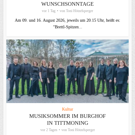
WUNSCHSONNTAGE
vor 1 Tag
von
Toni Hötzelsperger
Am 09. und 16. August 2026, jeweils um 20.15 Uhr, heißt es:
“Brettl-Spitzen...
Kultur
MUSIKSOMMER IM BURGHOF
IN TITTMONING
vor 2 Tagen
von
Toni Hötzelsperger