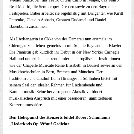
Wiener Staatsoper, das Teatro di San Carlo in Neapel, das Teatro
Real Madrid, die Semperoper Dresden sowie zu den Bayreuther
Festspielen. Dabei arbeitet sie regelmäßig mit Dirigenten wie Kirill
Petrenko, Claudio Abbado, Gustavo Dudamel und Daniel
Barenboim zusammen.
Als Liedsängerin ist Okka von der Damerau nun erstmals im
Chiemgau zu erleben–gemeinsam mit Sophie Raynaud am Klavier.
Die Pianistin gab kürzlich ihr Debüt in der New Yorker Carnegie
Hall und unterrichtet an renommierten europäischen Institutionen
wie der Chapelle Musicale Reine Elisabeth in Brüssel sowie an den
Musikhochschulen in Bern, Bremen und München. Der
traditionsreiche Gasthof Beim Hirzinger in Söllhuben bietet mit
seinem Saal den idealen Rahmen für Liederabende und
Kammermusik. Seine hervorragende Akustik verbindet
musikalischen Anspruch mit einer besonderen, unmittelbaren
Konzertatmosphäre.
Den Höhepunkt des Konzerts bildet Robert Schumanns
„Liederkreis Op.39“auf Gedichte