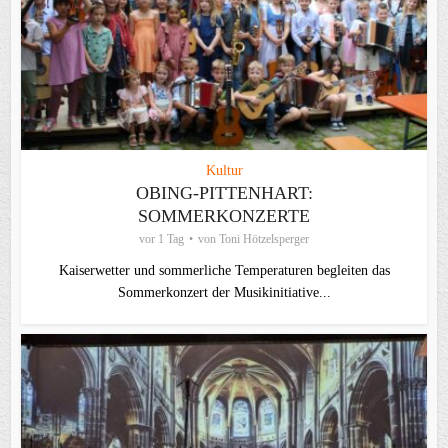
Kultur
OBING-PITTENHART:
SOMMERKONZERTE
vor 1 Tag
von
Toni Hötzelsperger
Kaiserwetter und sommerliche Temperaturen begleiten das
Sommerkonzert der Musikinitiative...