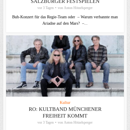
SALZBURGER FESTSPIELEN
vor 3 Tagen
von
Anton Hötzelsperger
Buh-Konzert für das Regie-Team oder – Warum verbannte man
Ariadne auf den Mars? –...
Kultur
RO: KULTBAND MÜNCHENER
FREIHEIT KOMMT
vor 3 Tagen
von
Anton Hötzelsperger