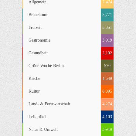
Allgemein
7.474
Brauchtum
5.771
Freizeit
5.351
Gastronomie
3.919
Gesundheit
2.102
Grüne Woche Berlin
570
Kirche
4.549
Kultur
8.095
Land- & Forstwirtschaft
4.274
Leitartikel
4.103
Natur & Umwelt
3.919