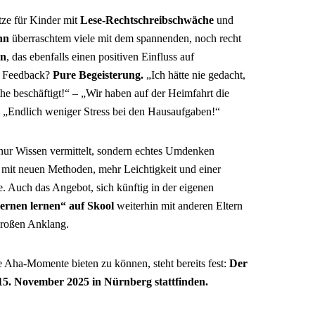
tze für Kinder mit
Lese-Rechtschreibschwäche
und
nn
überraschtem viele mit dem spannenden, noch recht
on
, das ebenfalls einen positiven Einfluss auf
s Feedback?
Pure Begeisterung.
„Ich hätte nie gedacht,
the beschäftigt!“ – „Wir haben auf der Heimfahrt die
 – „Endlich weniger Stress bei den Hausaufgaben!“
t nur Wissen vermittelt, sondern echtes Umdenken
 mit neuen Methoden, mehr Leichtigkeit und einer
. Auch das Angebot, sich künftig in der eigenen
ernen lernen“ auf Skool
weiterhin mit anderen Eltern
großen Anklang.
 Aha-Momente bieten zu können, steht bereits fest:
Der
15. November 2025 in Nürnberg stattfinden.