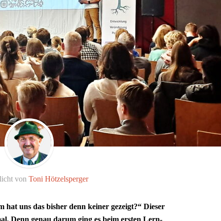
licht von
Toni Hötzelsperger
m hat uns das bisher denn keiner gezeigt?“ Dieser
mal. Denn genau darum ging es beim ersten Lern-