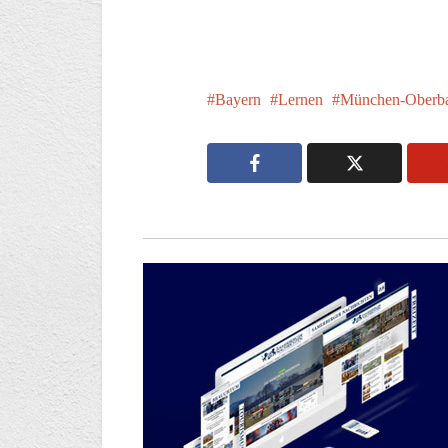
Bayern
Lernen
München-Oberb