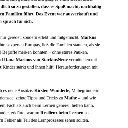
lich so zu gestalten, dass es Spaß macht, nachhaltig
den Familien führt. Das Event war ausverkauft und
 sprach für sich.
 nur geredet, sondern erlebt und mitgemacht.
Markus
tnisexperten Europas, ließ die Familien staunen, als sie
 20 Begriffe merken konnten – ohne stures Pauken.
nd Dana Marinos von StarkinsNeue
vermittelten mit
t
Kinder stärkt und ihnen hilft, Herausforderungen mit
ab es neue Ansätze:
Kirsten Wunderle
, Mitbegründerin
hiemsee, zeigte Tipps und Tricks zu
Mathe
– und wie
em Fach als auch beim Lernen generell helfen kann.
ünder, erklärte, warum
Resilienz beim Lernen
so
n Fehler als Teil des Lernprozesses sehen sollten.