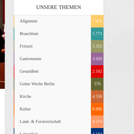
UNSERE THEMEN
Allgemein
7.476
Brauchtum
5.773
Freizeit
5.351
Gastronomie
3.920
Gesundheit
2.102
Grüne Woche Berlin
570
Kirche
4.550
Kultur
8.096
Land- & Forstwirtschaft
4.274