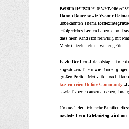
K
erstin Bertsch
teilte wertvolle Ansä
Hanna Bauer
sowie
Yvonne Reima
unbekannten Thema
Reflexintegrati
erfolgreiches Lernen haben kann. Da
dass mein Kind sich freiwillig mit Ma
Merkstrategien gleich weiter geübt.“
Fazit
: Der Lern-Erlebnistag hat nich
angestoßen. Eltern wie Kinder gingen
großen Portion Motivation nach Hause
kostenfreien Online-Community
„L
sowie Experten auszutauschen, fand 
Um noch deutlich mehr Familien diese
nächste Lern-Erlebnistag wird am 