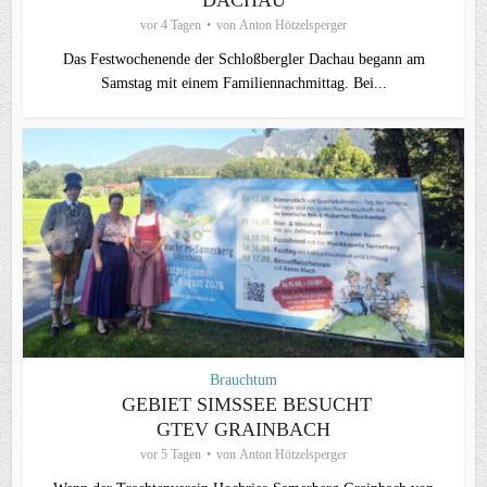
ACHAU
vor 4 Tagen
von
Anton Hötzelsperger
Das Festwochenende der Schloßbergler Dachau begann am
Samstag mit einem Familiennachmittag. Bei...
Brauchtum
GEBIET SIMSSEE BESUCHT
GTEV GRAINBACH
vor 5 Tagen
von
Anton Hötzelsperger