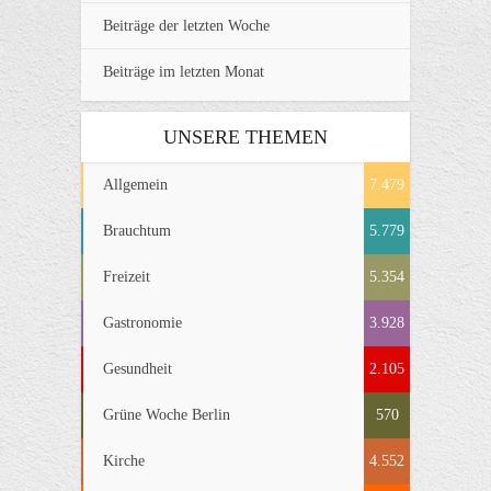
Beiträge der letzten Woche
Beiträge im letzten Monat
UNSERE THEMEN
Allgemein
7.479
Brauchtum
5.779
Freizeit
5.354
Gastronomie
3.928
Gesundheit
2.105
Grüne Woche Berlin
570
Kirche
4.552