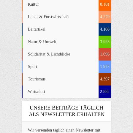
Kultur
8.101
Land- & Forstwirtschaft
4.279
Leitartikel
4.108
Natur & Umwelt
3.928
Solidarität & Lichtblicke
1.096
Sport
1.975
Tourismus
4.397
Wirtschaft
2.882
UNSERE BEITRÄGE TÄGLICH
ALS NEWSLETTER ERHALTEN
Wir versenden täglich einen Newsletter mit