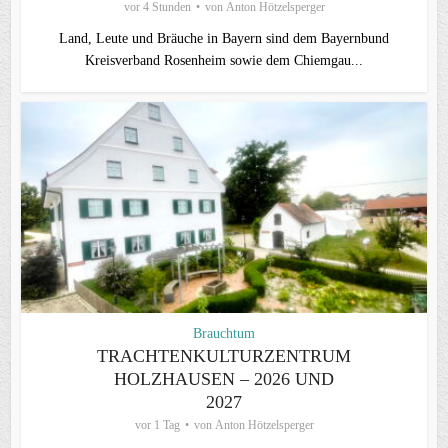
vor 4 Stunden
von
Anton Hötzelsperger
Land, Leute und Bräuche in Bayern sind dem Bayernbund
Kreisverband Rosenheim sowie dem Chiemgau...
Brauchtum
TRACHTENKULTURZENTRUM
HOLZHAUSEN – 2026 UND
2027
vor 1 Tag
von
Anton Hötzelsperger