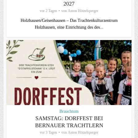
2027
vor 2 Tagen
von
Anton Hötzelsperger
Holzhausen/Geisenhausen – Das Trachtenkulturzentrum
Holzhausen, eine Einrichtung des des...
Brauchtum
SAMSTAG: DORFFEST BEI
BERNAUER TRACHTLERN
vor 3 Tagen
von
Anton Hötzelsperger