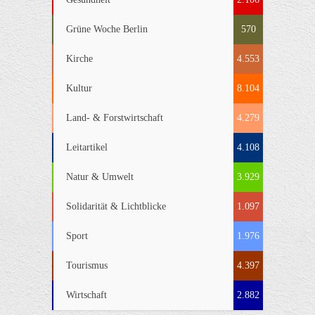
Grüne Woche Berlin
570
Kirche
4.553
Kultur
8.104
Land- & Forstwirtschaft
4.279
Leitartikel
4.108
Natur & Umwelt
3.929
Solidarität & Lichtblicke
1.097
Sport
1.976
Tourismus
4.397
Wirtschaft
2.882