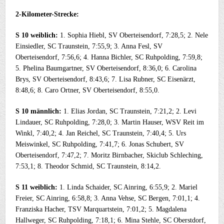
2-Kilometer-Strecke:
S 10 weiblich:
1. Sophia Hiebl, SV Oberteisendorf, 7:28,5; 2. Nele
Einsiedler, SC Traunstein, 7:55,9; 3. Anna Fesl, SV
Oberteisendorf, 7:56,6; 4. Hanna Bichler, SC Ruhpolding, 7:59,8;
5. Phelina Baumgartner, SV Oberteisendorf, 8:36,0; 6. Carolina
Brys, SV Oberteisendorf, 8:43,6; 7. Lisa Rubner, SC Eisenärzt,
8:48,6; 8. Caro Ortner, SV Oberteisendorf, 8:55,0.
S 10 männlich:
1. Elias Jordan, SC Traunstein, 7:21,2; 2. Levi
Lindauer, SC Ruhpolding, 7:28,0; 3. Martin Hauser, WSV Reit im
Winkl, 7:40,2; 4. Jan Reichel, SC Traunstein, 7:40,4; 5. Urs
Meiswinkel, SC Ruhpolding, 7:41,7; 6. Jonas Schubert, SV
Oberteisendorf, 7:47,2; 7. Moritz Birnbacher, Skiclub Schleching,
7:53,1; 8. Theodor Schmid, SC Traunstein, 8:14,2.
S 11 weiblich:
1. Linda Schaider, SC Ainring, 6:55,9; 2. Mariel
Freier, SC Ainring, 6:58,8; 3. Anna Vehse, SC Bergen, 7:01,1; 4.
Franziska Hacher, TSV Marquartstein, 7:01,2; 5. Magdalena
Hallweger, SC Ruhpolding, 7:18,1; 6. Mina Stehle, SC Oberstdorf,