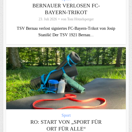
BERNAUER VERLOSEN FC-
BAYERN-TRIKOT
23. Juli 2026
von
Toni Hötzelsperger
TSV Bernau verlost signiertes FC‑Bayern‑Trikot von Josip
Stanišić Der TSV 1921 Bernau...
Sport
RO: START VON „SPORT FÜR
ORT FÜR ALLE“