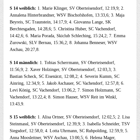
S 14 weiblich:
1. Marie Klinger, SV Oberteisendorf, 12:19,9; 2.
Annalena Hinterbrandner, WSV Bischofshofen, 13:33,6; 3. Maja
Beyreis, SC Traunstein, 14:17,9; 4. Giovanna Lange, SK
Berchtesgaden, 14:28,6; 5. Christina Huber, SC Vachendorf,
14:42,6; 6. Maria Porada, Skiclub Schleching, 15:24,2; 7. Emma
Zurowski, SLV Bernau, 15:36,2; 8. Johanna Benneser, WSV
Aschau, 20:27,8.
S 14 männlich:
1. Tobias Scherrmann, SV Oberteisendorf,
11:56,9; 2. Xaver Holzinger, SV Oberteisendorf, 12:03,3; 3.
Bastian Scheck, SC Eisenärzt, 12:08,2; 4. Severin Kumm, SC
Ainring, 12:34,9; 5. Jakob Aschauer, SC Vachendorf, 12:57,8; 6.
Levi König, SC Vachendorf, 13:06,2; 7. Simon Holzmann, SC
Vachendorf, 13:22,4; 8. Simon Hauser, WSV Reit im Winkl,
13:43,9.
S 15 weiblich:
1. Alisa Ortner, SV Oberteisendorf, 12:02,5; 2. Lisa
Steinmassl, SV Oberteisendorf, 12:39,9; 3. Isabella Schneider, TSV
Siegsdorf, 12:58,0; 4. Lotta Uhrmann, SC Ruhpolding, 12:59,9; 5.
Anna Moosleitner, WSV Aschau, 13:00,5; 6. Helena Mager,