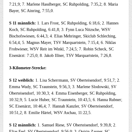
7:21,9; 7. Marlene Hasslberger, SC Ruhpolding, 7:35,2; 8. Maria
Bayer, SC Ainring, 7:55,0.
S 11 männlich:
1. Lars Frost, SC Ruhpolding, 6:18,6; 2. Hannes
Koch, SC Ruhpolding, 6:41,8; 3. Fynn Luca Nitzsche, WSV
Bischofswiesen, 6:44,3; 4. Elias Mehringer, Skiclub Schleching,
6:54,4; 5. Magnus Mayer, TSV Marquartstein, 7:15,4; 6. Niklas
Frohwieser, WSV Reit im Winkl, 7:24,5; 7. Robin Scheck, SC
Eisenärzt: 7:25,0; 8. Jakob Illner, TSV Marquartstein, 7:26,8.
3-Kilometer-Strecke:
S 12 weiblich:
1. Lisa Scherrmann, SV Oberteisendorf, 9:51,7; 2.
Emma Wudy, SC Traunstein, 9:56,3; 3. Marlene Slodowski, SV
Oberteisendorf, 10:30,3; 4. Emma Eisenberger, SC Ruhpolding,
10:32,9; 5. Lucie Huber, SC Traunstein, 10:43,5; 6. Hanna Rubner;
SC Eisenärzt, 10:46,4; 7. Hannah Kanzler, SV Oberteisendorf,
10:51,2; 8. Emilie Härtel, WSV Aschau, 11:22,5.
S 12 männlich:
1. Samuel Riese, SV Oberteisendorf, 9:39,8; 2.
Elias Fesl, SV Oberteisendorf, 9:56,0; 3. Quirin Zauner, SC