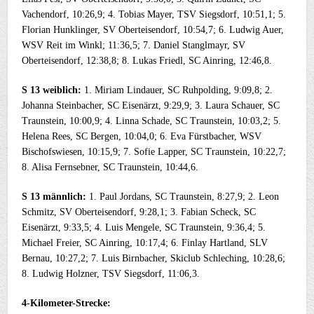
Vachendorf, 10:26,9; 4. Tobias Mayer, TSV Siegsdorf, 10:51,1; 5.
Florian Hunklinger, SV Oberteisendorf, 10:54,7; 6. Ludwig Auer,
WSV Reit im Winkl; 11:36,5; 7. Daniel Stanglmayr, SV
Oberteisendorf, 12:38,8; 8. Lukas Friedl, SC Ainring, 12:46,8.
S 13 weiblich:
1. Miriam Lindauer, SC Ruhpolding, 9:09,8; 2.
Johanna Steinbacher, SC Eisenärzt, 9:29,9; 3. Laura Schauer, SC
Traunstein, 10:00,9; 4. Linna Schade, SC Traunstein, 10:03,2; 5.
Helena Rees, SC Bergen, 10:04,0; 6. Eva Fürstbacher, WSV
Bischofswiesen, 10:15,9; 7. Sofie Lapper, SC Traunstein, 10:22,7;
8. Alisa Fernsebner, SC Traunstein, 10:44,6.
S 13 männlich:
1. Paul Jordans, SC Traunstein, 8:27,9; 2. Leon
Schmitz, SV Oberteisendorf, 9:28,1; 3. Fabian Scheck, SC
Eisenärzt, 9:33,5; 4. Luis Mengele, SC Traunstein, 9:36,4; 5.
Michael Freier, SC Ainring, 10:17,4; 6. Finlay Hartland, SLV
Bernau, 10:27,2; 7. Luis Birnbacher, Skiclub Schleching, 10:28,6;
8. Ludwig Holzner, TSV Siegsdorf, 11:06,3.
4-Kilometer-Strecke: