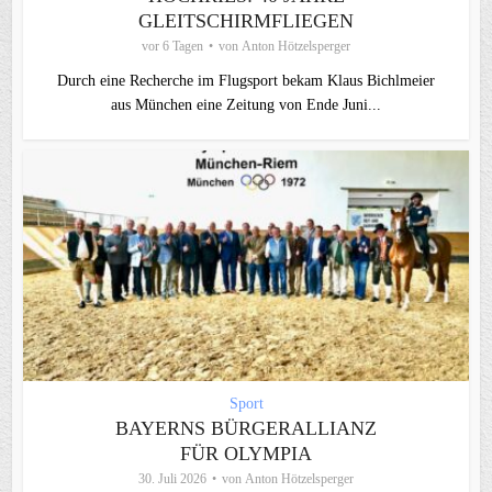
GLEITSCHIRMFLIEGEN
vor 6 Tagen
von
Anton Hötzelsperger
Durch eine Recherche im Flugsport bekam Klaus Bichlmeier
aus München eine Zeitung von Ende Juni...
Sport
BAYERNS BÜRGERALLIANZ
FÜR OLYMPIA
30. Juli 2026
von
Anton Hötzelsperger