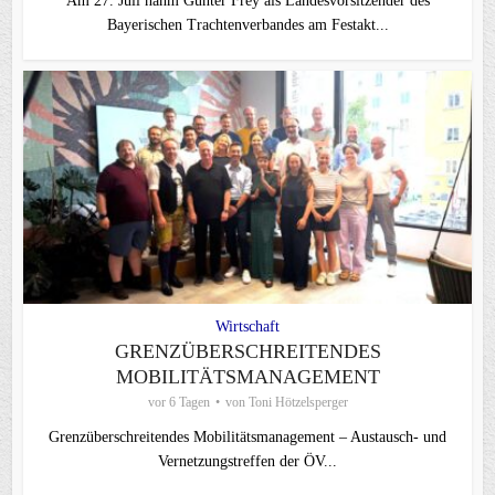
Am 27. Juli nahm Günter Frey als Landesvorsitzender des
Bayerischen Trachtenverbandes am Festakt...
Wirtschaft
GRENZÜBERSCHREITENDES
MOBILITÄTSMANAGEMENT
vor 6 Tagen
von
Toni Hötzelsperger
Grenzüberschreitendes Mobilitätsmanagement – Austausch- und
Vernetzungstreffen der ÖV...