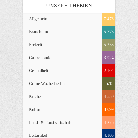
UNSERE THEMEN
Allgemein
7.478
Brauchtum
5.776
Freizeit
5.353
Gastronomie
3.924
Gesundheit
2.104
Grüne Woche Berlin
570
Kirche
4.550
Kultur
8.099
Land- & Forstwirtschaft
4.276
Leitartikel
4.106