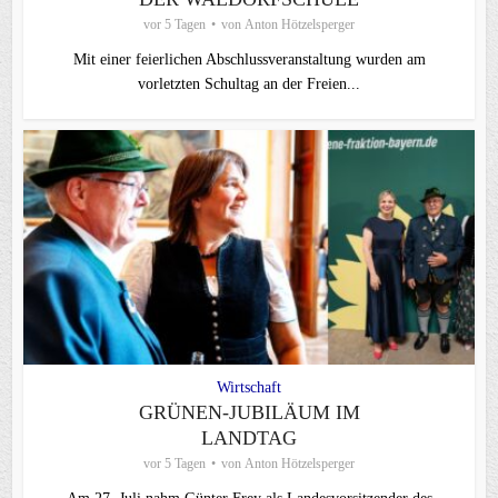
vor 5 Tagen
von
Anton Hötzelsperger
Mit einer feierlichen Abschlussveranstaltung wurden am
vorletzten Schultag an der Freien...
Wirtschaft
GRÜNEN-JUBILÄUM IM
LANDTAG
vor 5 Tagen
von
Anton Hötzelsperger