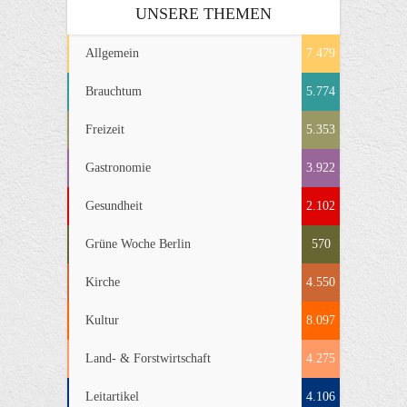
UNSERE THEMEN
Allgemein
7.479
Brauchtum
5.774
Freizeit
5.353
Gastronomie
3.922
Gesundheit
2.102
Grüne Woche Berlin
570
Kirche
4.550
Kultur
8.097
Land- & Forstwirtschaft
4.275
Leitartikel
4.106