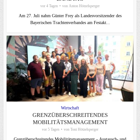
vor 4 Tagen
von
Anton Hötzelsperger
Am 27. Juli nahm Günter Frey als Landesvorsitzender des
Bayerischen Trachtenverbandes am Festakt...
Wirtschaft
GRENZÜBERSCHREITENDES
MOBILITÄTSMANAGEMENT
vor 5 Tagen
von
Toni Hötzelsperger
Grenzüberschreitendes Mobilitätsmanagement – Austausch- und