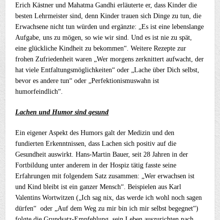
Erich Kästner und Mahatma Gandhi erläuterte er, dass Kinder die
besten Lehrmeister sind, denn Kinder trauen sich Dinge zu tun, die
Erwachsene nicht tun würden und ergänzte: „Es ist eine lebenslange
Aufgabe, uns zu mögen, so wie wir sind. Und es ist nie zu spät,
eine glückliche Kindheit zu bekommen“. Weitere Rezepte zur
frohen Zufriedenheit waren „Wer morgens zerknittert aufwacht, der
hat viele Entfaltungsmöglichkeiten“ oder „Lache über Dich selbst,
bevor es andere tun“ oder „Perfektionismuswahn ist
humorfeindlich“.
Lachen und Humor sind gesund
Ein eigener Aspekt des Humors galt der Medizin und den
fundierten Erkenntnissen, dass Lachen sich positiv auf die
Gesundheit auswirkt. Hans-Martin Bauer, seit 28 Jahren in der
Fortbildung unter anderem in der Hospiz tätig fasste seine
Erfahrungen mit folgendem Satz zusammen: „Wer erwachsen ist
und Kind bleibt ist ein ganzer Mensch“. Beispielen aus Karl
Valentins Wortwitzen („Ich sag nix, das werde ich wohl noch sagen
dürfen“ oder „Auf dem Weg zu mir bin ich mir selbst begegnet“)
folgte die Grundsatz-Empfehlung, sein Leben auszurichten nach