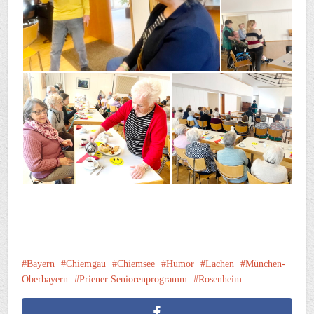
Bayern
Chiemgau
Chiemsee
Humor
Lachen
München-
Oberbayern
Priener Seniorenprogramm
Rosenheim