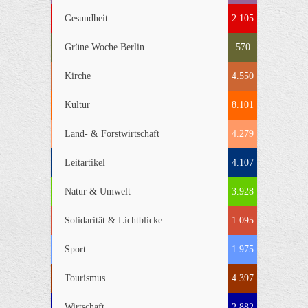
Gesundheit
2.105
Grüne Woche Berlin
570
Kirche
4.550
Kultur
8.101
Land- & Forstwirtschaft
4.279
Leitartikel
4.107
Natur & Umwelt
3.928
Solidarität & Lichtblicke
1.095
Sport
1.975
Tourismus
4.397
Wirtschaft
2.882