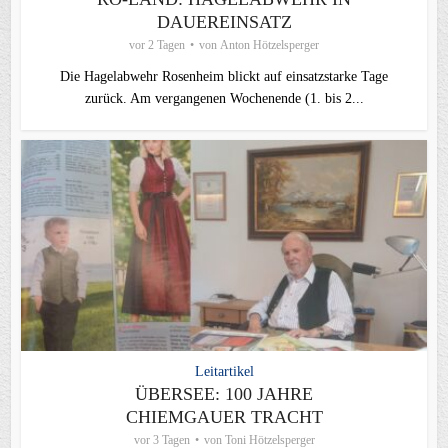
DAUEREINSATZ
vor 2 Tagen
von
Anton Hötzelsperger
Die Hagelabwehr Rosenheim blickt auf einsatzstarke Tage
zurück. Am vergangenen Wochenende (1. bis 2...
Leitartikel
ÜBERSEE: 100 JAHRE
CHIEMGAUER TRACHT
vor 3 Tagen
von
Toni Hötzelsperger