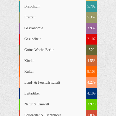
Brauchtum
5.782
Freizeit
5.357
Gastronomie
3.932
Gesundheit
2.107
Grüne Woche Berlin
570
Kirche
4.553
Kultur
8.105
Land- & Forstwirtschaft
4.279
Leitartikel
4.109
Natur & Umwelt
3.929
Solidarität & Lichtblicke
1.097