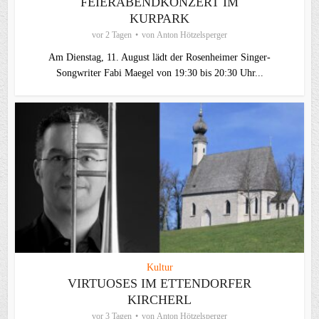
FEIERABENDKONZERT IM
KURPARK
vor 2 Tagen
von
Anton Hötzelsperger
Am Dienstag, 11. August lädt der Rosenheimer Singer-
Songwriter Fabi Maegel von 19:30 bis 20:30 Uhr...
Kultur
VIRTUOSES IM ETTENDORFER
KIRCHERL
vor 3 Tagen
von
Anton Hötzelsperger