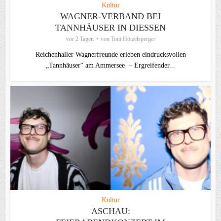
Kultur
WAGNER-VERBAND BEI
TANNHÄUSER IN DIESSEN
vor 2 Tagen
von
Toni Hötzelsperger
Reichenhaller Wagnerfreunde erleben eindrucksvollen
„Tannhäuser“ am Ammersee – Ergreifender...
Kultur
ASCHAU: