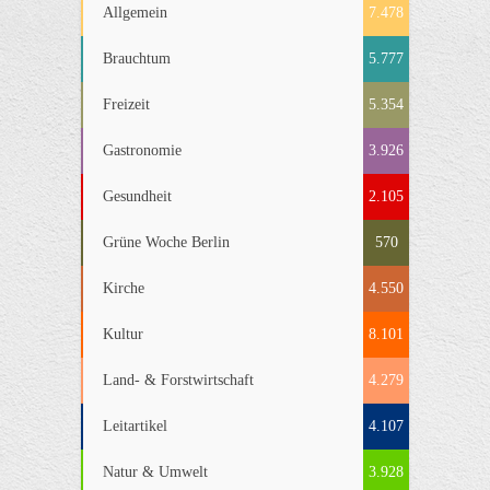
Allgemein
7.478
Brauchtum
5.777
Freizeit
5.354
Gastronomie
3.926
Gesundheit
2.105
Grüne Woche Berlin
570
Kirche
4.550
Kultur
8.101
Land- & Forstwirtschaft
4.279
Leitartikel
4.107
Natur & Umwelt
3.928