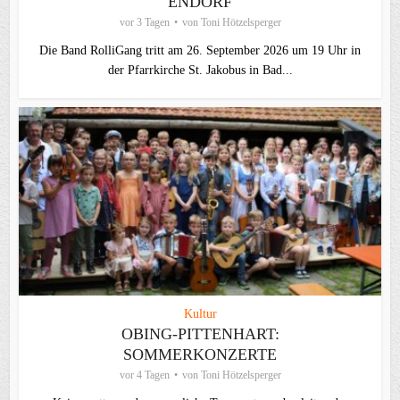
ENDORF
vor 3 Tagen
von
Toni Hötzelsperger
Die Band RolliGang tritt am 26. September 2026 um 19 Uhr in
der Pfarrkirche St. Jakobus in Bad...
Kultur
OBING-PITTENHART:
SOMMERKONZERTE
vor 4 Tagen
von
Toni Hötzelsperger