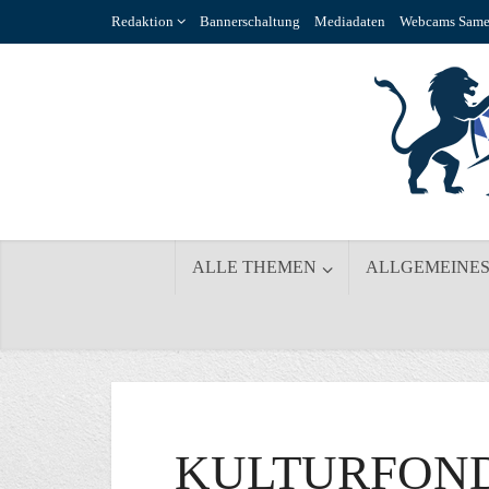
Redaktion
Bannerschaltung
Mediadaten
Webcams Same
ALLE THEMEN
ALLGEMEINE
KULTURFONDS