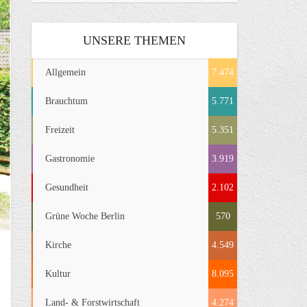
UNSERE THEMEN
Allgemein
7.474
Brauchtum
5.771
Freizeit
5.351
Gastronomie
3.919
Gesundheit
2.102
Grüne Woche Berlin
570
Kirche
4.549
Kultur
8.095
Land- & Forstwirtschaft
4.274