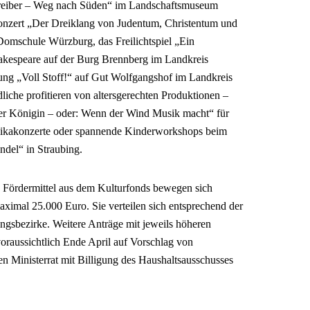
hreiber – Weg nach Süden“ im Landschaftsmuseum
nzert „Der Dreiklang von Judentum, Christentum und
Domschule Würzburg, das Freilichtspiel „Ein
kespeare auf der Burg Brennberg im Landkreis
ung „Voll Stoff!“ auf Gut Wolfgangshof im Landkreis
iche profitieren von altersgerechten Produktionen –
er Königin – oder: Wenn der Wind Musik macht“ für
likakonzerte oder spannende Kinderworkshops beim
ndel“ in Straubing.
en Fördermittel aus dem Kulturfonds bewegen sich
ximal 25.000 Euro. Sie verteilen sich entsprechend der
ngsbezirke. Weitere Anträge mit jeweils höheren
raussichtlich Ende April auf Vorschlag von
 Ministerrat mit Billigung des Haushaltsausschusses