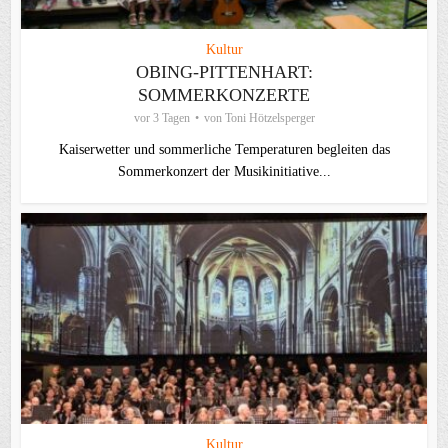
Kultur
OBING-PITTENHART:
SOMMERKONZERTE
vor 3 Tagen
von
Toni Hötzelsperger
Kaiserwetter und sommerliche Temperaturen begleiten das
Sommerkonzert der Musikinitiative...
Kultur