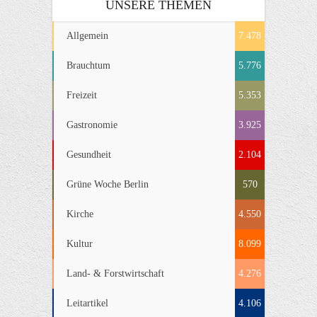
UNSERE THEMEN
Allgemein
7.478
Brauchtum
5.776
Freizeit
5.353
Gastronomie
3.925
Gesundheit
2.104
Grüne Woche Berlin
570
Kirche
4.550
Kultur
8.099
Land- & Forstwirtschaft
4.276
Leitartikel
4.106