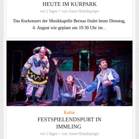
HEUTE IM KURPARK
vor 2 Tagen
von
Anton Hötzelsperger
Das Kurkonzert der Musikkapelle Bernau findet heute Dienstag,
4. August wie geplant um 19:30 Uhr im...
Kultur
FESTSPIELENDSPURT IN
IMMLING
vor 2 Tagen
von
Anton Hötzelsperger