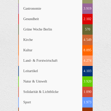
Gastronomie
3.919
Gesundheit
2.102
Grüne Woche Berlin
570
Kirche
4.549
Kultur
8.095
Land- & Forstwirtschaft
4.274
Leitartikel
4.103
Natur & Umwelt
3.920
Solidarität & Lichtblicke
1.090
Sport
1.973