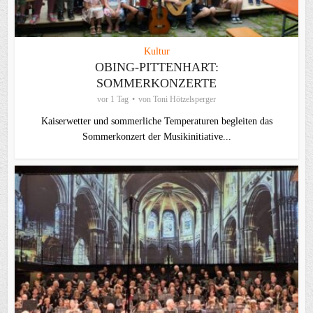
Kultur
OBING-PITTENHART:
SOMMERKONZERTE
vor 1 Tag
von
Toni Hötzelsperger
Kaiserwetter und sommerliche Temperaturen begleiten das
Sommerkonzert der Musikinitiative...