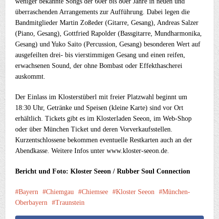
weniger bekannte Songs der 60er bis 80er Jahre in neuen und
überraschenden Arrangements zur Aufführung. Dabei legen die
Bandmitglieder Martin Zoßeder (Gitarre, Gesang), Andreas Salzer
(Piano, Gesang), Gottfried Rapolder (Bassgitarre, Mundharmonika,
Gesang) und Yuko Saito (Percussion, Gesang) besonderen Wert auf
ausgefeilten drei- bis vierstimmigen Gesang und einen reifen,
erwachsenen Sound, der ohne Bombast oder Effekthascherei
auskommt.
Der Einlass im Klosterstüberl mit freier Platzwahl beginnt um
18:30 Uhr, Getränke und Speisen (kleine Karte) sind vor Ort
erhältlich. Tickets gibt es im Klosterladen Seeon, im Web-Shop
oder über München Ticket und deren Vorverkaufsstellen.
Kurzentschlossene bekommen eventuelle Restkarten auch an der
Abendkasse. Weitere Infos unter www.kloster-seeon.de.
Bericht und Foto: Kloster Seeon / Rubber Soul Connection
Bayern
Chiemgau
Chiemsee
Kloster Seeon
München-
Oberbayern
Traunstein