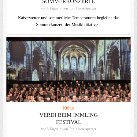
SOMMERKONZERTE
vor 4 Tagen
von
Toni Hötzelsperger
Kaiserwetter und sommerliche Temperaturen begleiten das
Sommerkonzert der Musikinitiative...
Kultur
VERDI BEIM IMMLING
FESTIVAL
vor 5 Tagen
von
Toni Hötzelsperger