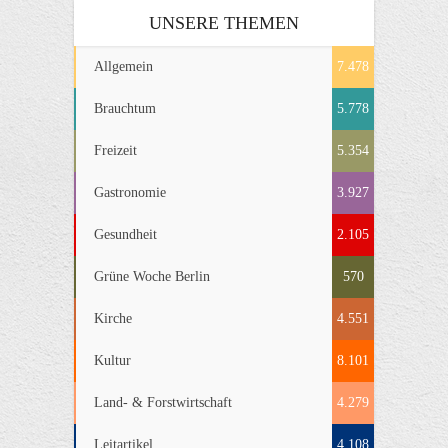
UNSERE THEMEN
Allgemein
7.478
Brauchtum
5.778
Freizeit
5.354
Gastronomie
3.927
Gesundheit
2.105
Grüne Woche Berlin
570
Kirche
4.551
Kultur
8.101
Land- & Forstwirtschaft
4.279
Leitartikel
4.108