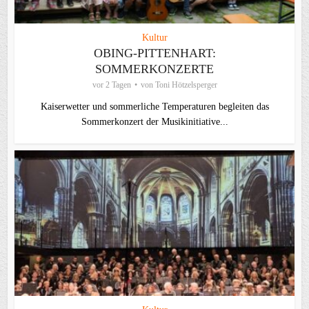
Kultur
OBING-PITTENHART:
SOMMERKONZERTE
vor 2 Tagen
von
Toni Hötzelsperger
Kaiserwetter und sommerliche Temperaturen begleiten das
Sommerkonzert der Musikinitiative...