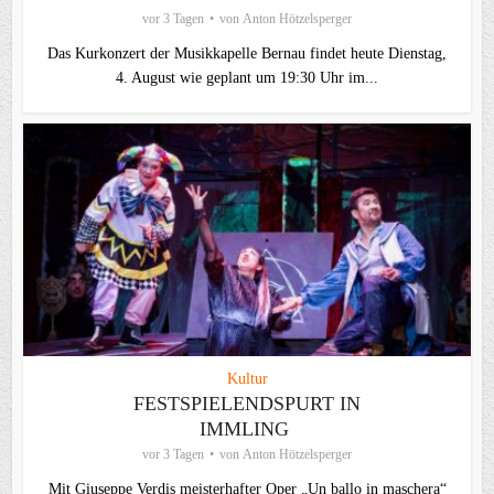
vor 3 Tagen
von
Anton Hötzelsperger
Das Kurkonzert der Musikkapelle Bernau findet heute Dienstag,
4. August wie geplant um 19:30 Uhr im...
Kultur
FESTSPIELENDSPURT IN
IMMLING
vor 3 Tagen
von
Anton Hötzelsperger
Mit Giuseppe Verdis meisterhafter Oper „Un ballo in maschera“