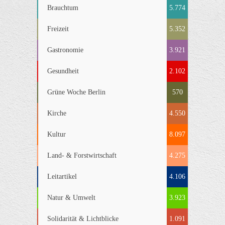
Brauchtum
5.774
Freizeit
5.352
Gastronomie
3.921
Gesundheit
2.102
Grüne Woche Berlin
570
Kirche
4.550
Kultur
8.097
Land- & Forstwirtschaft
4.275
Leitartikel
4.106
Natur & Umwelt
3.923
Solidarität & Lichtblicke
1.091