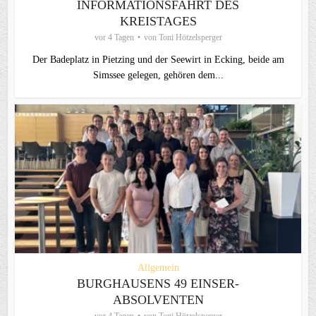
INFORMATIONSFAHRT DES
KREISTAGES
vor 4 Tagen
von
Toni Hötzelsperger
Der Badeplatz in Pietzing und der Seewirt in Ecking, beide am
Simssee gelegen, gehören dem...
Allgemein
BURGHAUSENS 49 EINSER-
ABSOLVENTEN
vor 4 Tagen
von
Toni Hötzelsperger