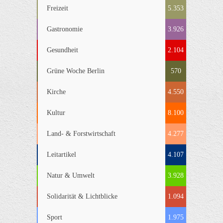
Freizeit
5.353
Gastronomie
3.926
Gesundheit
2.104
Grüne Woche Berlin
570
Kirche
4.550
Kultur
8.100
Land- & Forstwirtschaft
4.277
Leitartikel
4.107
Natur & Umwelt
3.928
Solidarität & Lichtblicke
1.094
Sport
1.975