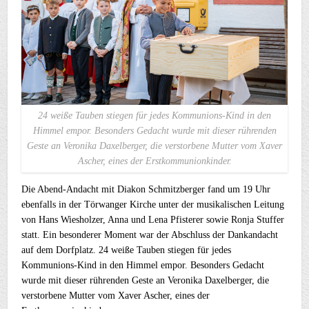
24 weiße Tauben stiegen für jedes Kommunions-Kind in den
Himmel empor. Besonders Gedacht wurde mit dieser rührenden
Geste an Veronika Daxelberger, die verstorbene Mutter vom Xaver
Ascher, eines der Erstkommunionkinder.
Die Abend-Andacht mit Diakon Schmitzberger fand um 19 Uhr
ebenfalls in der Törwanger Kirche unter der musikalischen Leitung
von Hans Wiesholzer, Anna und Lena Pfisterer sowie Ronja Stuffer
statt. Ein besonderer Moment war der Abschluss der Dankandacht
auf dem Dorfplatz. 24 weiße Tauben stiegen für jedes
Kommunions-Kind in den Himmel empor. Besonders Gedacht
wurde mit dieser rührenden Geste an Veronika Daxelberger, die
verstorbene Mutter vom Xaver Ascher, eines der