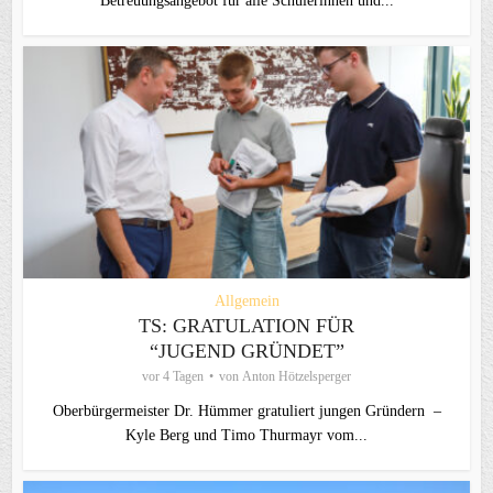
Betreuungsangebot für alle Schülerinnen und...
Allgemein
TS: GRATULATION FÜR
“JUGEND GRÜNDET”
vor 4 Tagen
von
Anton Hötzelsperger
Oberbürgermeister Dr. Hümmer gratuliert jungen Gründern –
Kyle Berg und Timo Thurmayr vom...