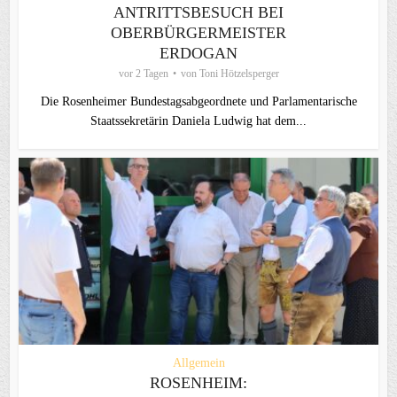
ANTRITTSBESUCH BEI
OBERBÜRGERMEISTER
ERDOGAN
vor 2 Tagen
von
Toni Hötzelsperger
Die Rosenheimer Bundestagsabgeordnete und Parlamentarische
Staatssekretärin Daniela Ludwig hat dem...
Allgemein
ROSENHEIM: