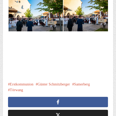
Erstkommunion
Günter Schmitzberger
Samerberg
Törwang