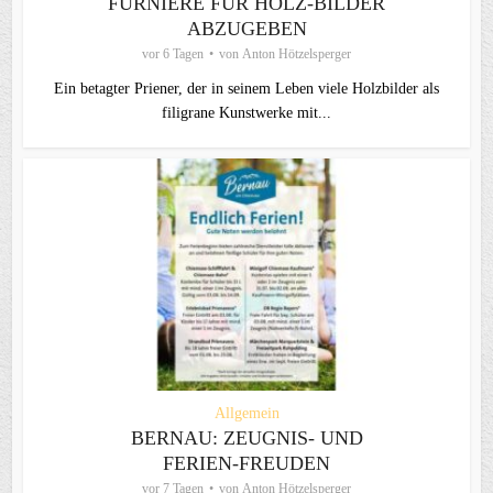
FURNIERE FÜR HOLZ-BILDER
ABZUGEBEN
vor 6 Tagen
von
Anton Hötzelsperger
Ein betagter Priener, der in seinem Leben viele Holzbilder als
filigrane Kunstwerke mit...
Allgemein
BERNAU: ZEUGNIS- UND
FERIEN-FREUDEN
vor 7 Tagen
von
Anton Hötzelsperger