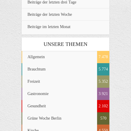
Beiträge der letzten drei Tage
Beiträge der letzten Woche
Beiträge im letzten Monat
UNSERE THEMEN
Allgemein
7.478
Brauchtum
5.774
Freizeit
5.352
Gastronomie
3.921
Gesundheit
2.102
Grüne Woche Berlin
570
Kirche
4.550