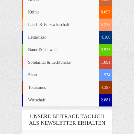
Kultur
8.097
Land- & Forstwirtschaft
4.275
Leitartikel
4.106
Natur & Umwelt
3.923
Solidarität & Lichtblicke
1.091
Sport
1.974
Tourismus
4.397
Wirtschaft
2.881
UNSERE BEITRÄGE TÄGLICH
ALS NEWSLETTER ERHALTEN