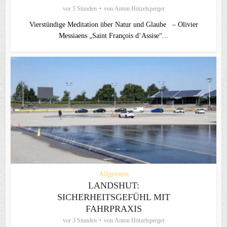
vor 5 Stunden
von
Anton Hötzelsperger
Vierstündige Meditation über Natur und Glaube – Olivier
Messiaens „Saint François d‘Assise“...
Allgemein
LANDSHUT:
SICHERHEITSGEFÜHL MIT
FAHRPRAXIS
vor 3 Stunden
von
Anton Hötzelsperger