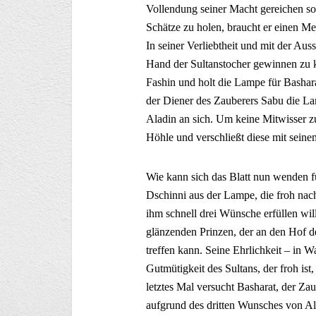
Vollendung seiner Macht gereichen so
Schätze zu holen, braucht er einen M
In seiner Verliebtheit und mit der Aus
Hand der Sultanstocher gewinnen zu k
Fashin und holt die Lampe für Bashar
der Diener des Zauberers Sabu die L
Aladin an sich. Um keine Mitwisser z
Höhle und verschließt diese mit seine
Wie kann sich das Blatt nun wenden fü
Dschinni aus der Lampe, die froh nach
ihm schnell drei Wünsche erfüllen wil
glänzenden Prinzen, der an den Hof d
treffen kann. Seine Ehrlichkeit – in Wa
Gutmütigkeit des Sultans, der froh ist
letztes Mal versucht Basharat, der Za
aufgrund des dritten Wunsches von Ala