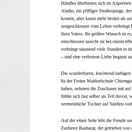
Händler überbieten sich im Anpreisen i
Aladin, ein pfiffiger Straßenjunge, d
kommt, aber kaum mehr besitzt als se
ausgeschlossen vom Leben verbringt Dj
ihres Vaters. Ihr größter Wunsch ist e
entschlossen tauscht sie bei einem öffe
verbringt staunend viele Stunden in der
– und eine verbotene Liebe beginnt z
Die wunderbaren, leuchtend-farbigen 
8a der Freien Waldorfschule Chiemgau
haben, nehmen die Zuschauer mit auf 
fühlte sich fast selber als Teil davon
vermeintliche Tochter auf Sänften vo
Auf der einen Seite lebt die Freude und
Zauberer Basharat, der getrieben von 