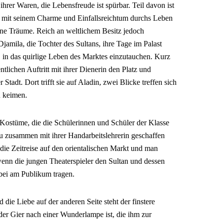
hrer Waren, die Lebensfreude ist spürbar. Teil davon ist
er mit seinem Charme und Einfallsreichtum durchs Leben
ine Träume. Reich an weltlichem Besitz jedoch
amila, die Tochter des Sultans, ihre Tage im Palast
s, in das quirlige Leben des Marktes einzutauchen. Kurz
ntlichen Auftritt mit ihrer Dienerin den Platz und
 Stadt. Dort trifft sie auf Aladin, zwei Blicke treffen sich
u keimen.
Kostüme, die die Schülerinnen und Schüler der Klasse
 zusammen mit ihrer Handarbeitslehrerin geschaffen
die Zeitreise auf den orientalischen Markt und man
, wenn die jungen Theaterspieler den Sultan und dessen
rbei am Publikum tragen.
 die Liebe auf der anderen Seite steht der finstere
der Gier nach einer Wunderlampe ist, die ihm zur