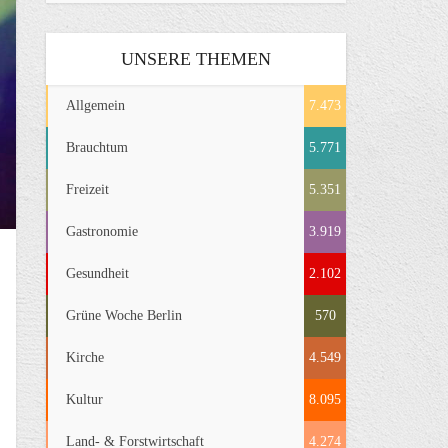
UNSERE THEMEN
Allgemein
7.473
Brauchtum
5.771
Freizeit
5.351
Gastronomie
3.919
Gesundheit
2.102
Grüne Woche Berlin
570
Kirche
4.549
Kultur
8.095
Land- & Forstwirtschaft
4.274