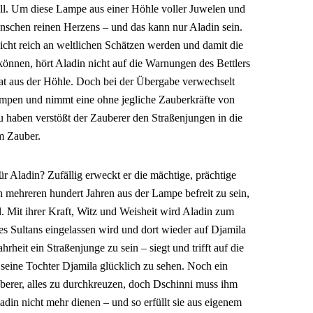
ll. Um diese Lampe aus einer Höhle voller Juwelen und
enschen reinen Herzens – und das kann nur Aladin sein.
sicht reich an weltlichen Schätzen werden und damit die
önnen, hört Aladin nicht auf die Warnungen des Bettlers
at aus der Höhle. Doch bei der Übergabe verwechselt
ampen und nimmt eine ohne jegliche Zauberkräfte von
u haben verstößt der Zauberer den Straßenjungen in die
m Zauber.
r Aladin? Zufällig erweckt er die mächtige, prächtige
 mehreren hundert Jahren aus der Lampe befreit zu sein,
l. Mit ihrer Kraft, Witz und Weisheit wird Aladin zum
es Sultans eingelassen wird und dort wieder auf Djamila
hrheit ein Straßenjunge zu sein – siegt und trifft auf die
, seine Tochter Djamila glücklich zu sehen. Noch ein
uberer, alles zu durchkreuzen, doch Dschinni muss ihm
din nicht mehr dienen – und so erfüllt sie aus eigenem