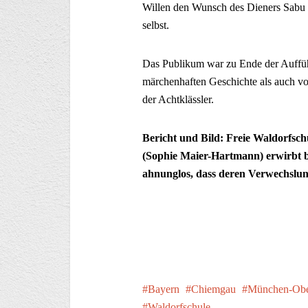
Willen den Wunsch des Dieners Sabu u
selbst.
Das Publikum war zu Ende der Auffüh
märchenhaften Geschichte als auch v
der Achtklässler.
Bericht und Bild: Freie Waldorfsc
(Sophie Maier-Hartmann) erwirbt b
ahnunglos, dass deren Verwechslun
Bayern
Chiemgau
München-Obe
Waldorfschule