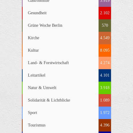
Gastronomie
3.919
Gesundheit
2.102
Grüne Woche Berlin
570
Kirche
4.549
Kultur
8.095
Land- & Forstwirtschaft
4.274
Leitartikel
4.101
Natur & Umwelt
3.918
Solidarität & Lichtblicke
1.089
Sport
1.972
Tourismus
4.396