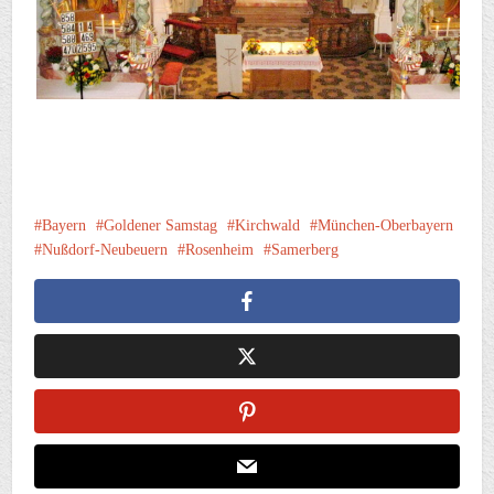
Bayern
Goldener Samstag
Kirchwald
München-Oberbayern
Nußdorf-Neubeuern
Rosenheim
Samerberg