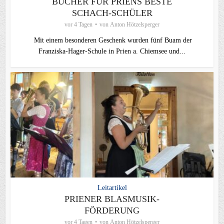
BÜCHER FÜR PRIENS BESTE
SCHACH-SCHÜLER
vor 4 Tagen
von
Anton Hötzelsperger
Mit einem besonderen Geschenk wurden fünf Buam der
Franziska-Hager-Schule in Prien a. Chiemsee und...
Leitartikel
PRIENER BLASMUSIK-
FÖRDERUNG
vor 4 Tagen
von
Anton Hötzelsperger