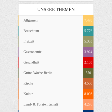
UNSERE THEMEN
Allgemein
7.478
Brauchtum
5.776
Freizeit
5.353
Gastronomie
3.924
Gesundheit
2.103
Grüne Woche Berlin
570
Kirche
4.550
Kultur
8.098
Land- & Forstwirtschaft
4.276