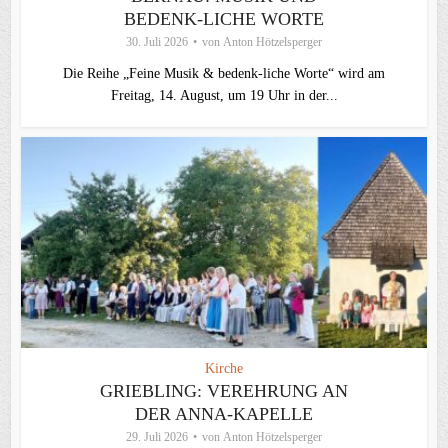
BEDENK-LICHE WORTE
30. Juli 2026
von
Anton Hötzelsperger
Die Reihe „Feine Musik & bedenk-liche Worte“ wird am
Freitag, 14. August, um 19 Uhr in der...
Kirche
GRIEBLING: VEREHRUNG AN
DER ANNA-KAPELLE
29. Juli 2026
von
Anton Hötzelsperger