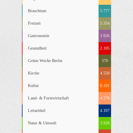
Brauchtum
5.777
Freizeit
5.354
Gastronomie
3.926
Gesundheit
2.105
Grüne Woche Berlin
570
Kirche
4.550
Kultur
8.101
Land- & Forstwirtschaft
4.278
Leitartikel
4.107
Natur & Umwelt
3.928