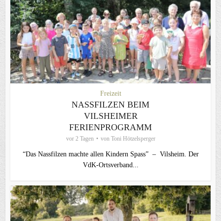
Freizeit
NASSFILZEN BEIM
VILSHEIMER
FERIENPROGRAMM
vor 2 Tagen
von
Toni Hötzelsperger
“Das Nassfilzen machte allen Kindern Spass” – Vilsheim. Der
VdK-Ortsverband...