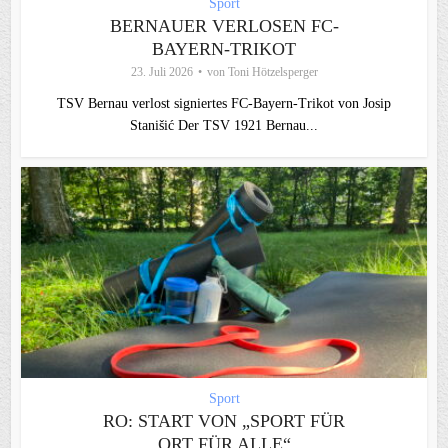
Sport
BERNAUER VERLOSEN FC-
BAYERN-TRIKOT
23. Juli 2026
von
Toni Hötzelsperger
TSV Bernau verlost signiertes FC‑Bayern‑Trikot von Josip
Stanišić Der TSV 1921 Bernau...
Sport
RO: START VON „SPORT FÜR
ORT FÜR ALLE“