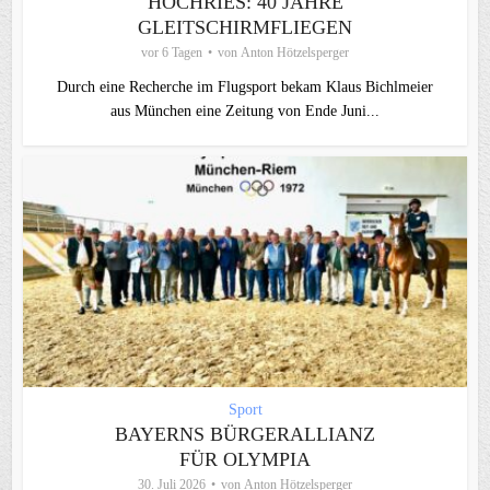
HOCHRIES: 40 JAHRE
GLEITSCHIRMFLIEGEN
vor 6 Tagen
von
Anton Hötzelsperger
Durch eine Recherche im Flugsport bekam Klaus Bichlmeier
aus München eine Zeitung von Ende Juni...
Sport
BAYERNS BÜRGERALLIANZ
FÜR OLYMPIA
30. Juli 2026
von
Anton Hötzelsperger