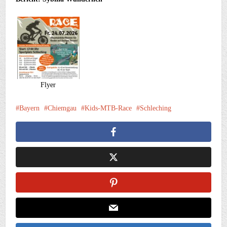
Flyer
Bayern
Chiemgau
Kids-MTB-Race
Schleching