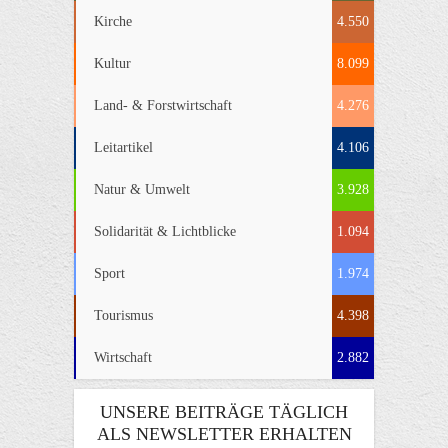
Kirche
4.550
Kultur
8.099
Land- & Forstwirtschaft
4.276
Leitartikel
4.106
Natur & Umwelt
3.928
Solidarität & Lichtblicke
1.094
Sport
1.974
Tourismus
4.398
Wirtschaft
2.882
UNSERE BEITRÄGE TÄGLICH
ALS NEWSLETTER ERHALTEN