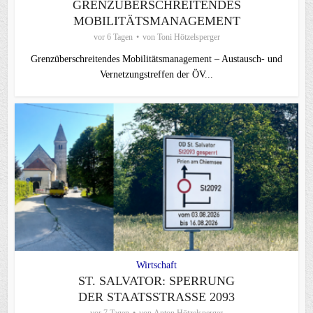
GRENZÜBERSCHREITENDES
MOBILITÄTSMANAGEMENT
vor 6 Tagen
von
Toni Hötzelsperger
Grenzüberschreitendes Mobilitätsmanagement – Austausch- und
Vernetzungstreffen der ÖV...
Wirtschaft
ST. SALVATOR: SPERRUNG
DER STAATSSTRASSE 2093
vor 7 Tagen
von
Anton Hötzelsperger