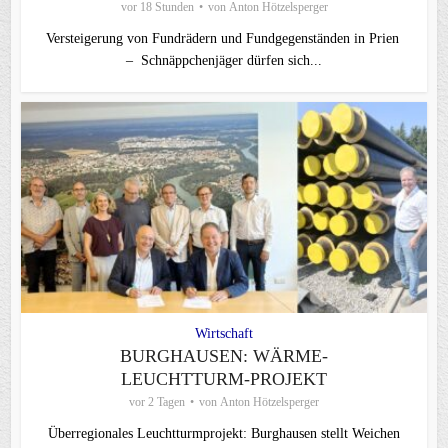
vor 18 Stunden
von
Anton Hötzelsperger
Versteigerung von Fundrädern und Fundgegenständen in Prien
– Schnäppchenjäger dürfen sich...
Wirtschaft
BURGHAUSEN: WÄRME-
LEUCHTTURM-PROJEKT
vor 2 Tagen
von
Anton Hötzelsperger
Überregionales Leuchtturmprojekt: Burghausen stellt Weichen