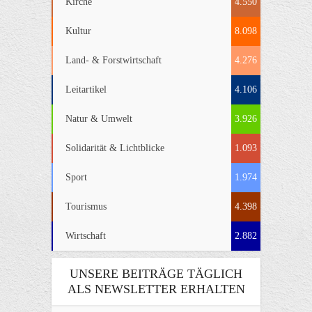
Kirche
4.550
Kultur
8.098
Land- & Forstwirtschaft
4.276
Leitartikel
4.106
Natur & Umwelt
3.926
Solidarität & Lichtblicke
1.093
Sport
1.974
Tourismus
4.398
Wirtschaft
2.882
UNSERE BEITRÄGE TÄGLICH
ALS NEWSLETTER ERHALTEN