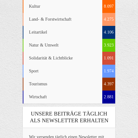
Kultur
8.097
Land- & Forstwirtschaft
4.275
Leitartikel
4.106
Natur & Umwelt
3.923
Solidarität & Lichtblicke
1.091
Sport
1.974
Tourismus
4.397
Wirtschaft
2.881
UNSERE BEITRÄGE TÄGLICH
ALS NEWSLETTER ERHALTEN
Wir versenden täglich einen Newsletter mit