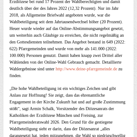
Erzdiözese bei rund 17 Prozent der Wahlberechtigten und damit
deutlich über der des Jahres 2022 (12,32 Prozent). Nur im Jahr
2018, als Allgemeine Briefwahl angeboten wurde, war die
Wahlbeteiligung seit dem Jahrtausendwechsel höher (20 Prozent).
Heuer wurde wieder auf das Online-Abstimmungsangebot gesetzt,
um weiterhin auch Gläubige zu erreichen, die nicht regelmäßig an
den Gottesdiensten teilnehmen. Das Angebot bestand in 649 (2022:
622) Pfarrgemeinden und wurde von mehr als 141.000 (2022:
100.000) Personen genutzt. Damit haben knapp zwei Drittel aller
Wählenden von der Online-Wahl Gebrauch gemacht. Detaillierte
Wahlergebnisse sind unter
http://www.deine-pfarrgemeinde.de
zu
finden.
„Die hohe Wahlbeteiligung ist ein wichtiges Zeichen und gibt
Anlass zur Hoffnung! Sie zeigt, dass das ehrenamtliche
Engagement in der Kirche Zukunft hat und auf große Zustimmung
stößt“, sagt Armin Schalk, Vorsitzender des Diözesanrats der
Katholiken der Erzdiözese München und Freising, zur
Pfarrgemeinderatswahl 2026. Den Grund für die gestiegene
Wahlbeteiligung sieht er darin, dass der Diözesanrat „alles
darangesetzt hat, jeden mitzunehmen, die Wahl so niedrigschwellig