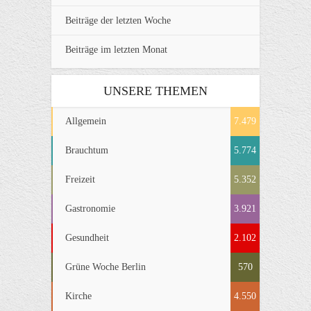
Beiträge der letzten Woche
Beiträge im letzten Monat
UNSERE THEMEN
Allgemein
7.479
Brauchtum
5.774
Freizeit
5.352
Gastronomie
3.921
Gesundheit
2.102
Grüne Woche Berlin
570
Kirche
4.550