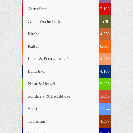
Gesundheit
2.103
Grüne Woche Berlin
570
Kirche
4.550
Kultur
8.097
Land- & Forstwirtschaft
4.276
Leitartikel
4.106
Natur & Umwelt
3.925
Solidarität & Lichtblicke
1.093
Sport
1.974
Tourismus
4.397