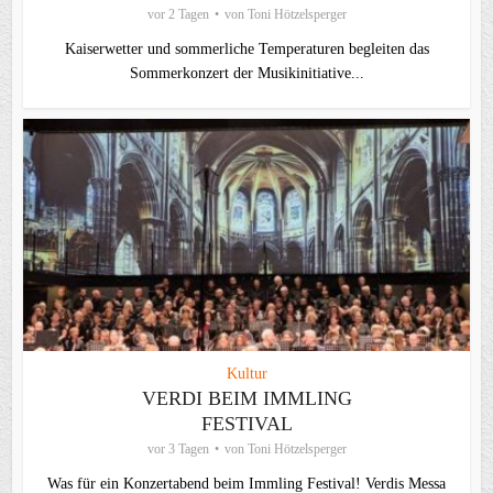
vor 2 Tagen
von
Toni Hötzelsperger
Kaiserwetter und sommerliche Temperaturen begleiten das
Sommerkonzert der Musikinitiative...
Kultur
VERDI BEIM IMMLING
FESTIVAL
vor 3 Tagen
von
Toni Hötzelsperger
Was für ein Konzertabend beim Immling Festival! Verdis Messa