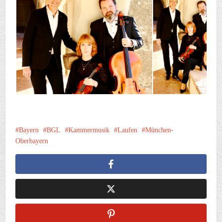
Bayern
BGL
Kammermusik
Laufen
München-
Oberbayern