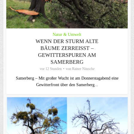
Natur & Umwelt
WENN DER STURM ALTE
BÄUME ZERREISST – G
EWITTERSPUREN AM S
AMERBERG
vor 12 Stunden
von
Rainer Nitzsche
Samerberg – Mit großer Wucht ist am Donnerstagabend eine
Gewitterfront über den Samerberg...