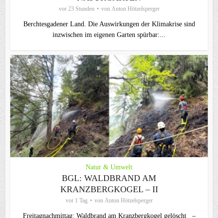
vor 23 Stunden
von
Anton Hötzelsperger
Berchtesgadener Land. Die Auswirkungen der Klimakrise sind
inzwischen im eigenen Garten spürbar:...
Natur & Umwelt
BGL: WALDBRAND AM
KRANZBERGKOGEL – II
vor 1 Tag
von
Anton Hötzelsperger
Freitagnachmittag: Waldbrand am Kranzbergkogel gelöscht –