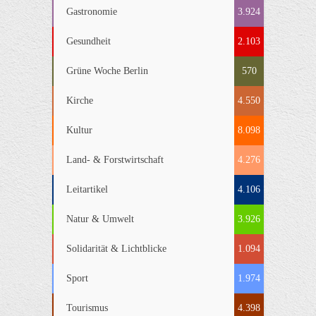
Gastronomie
3.924
Gesundheit
2.103
Grüne Woche Berlin
570
Kirche
4.550
Kultur
8.098
Land- & Forstwirtschaft
4.276
Leitartikel
4.106
Natur & Umwelt
3.926
Solidarität & Lichtblicke
1.094
Sport
1.974
Tourismus
4.398