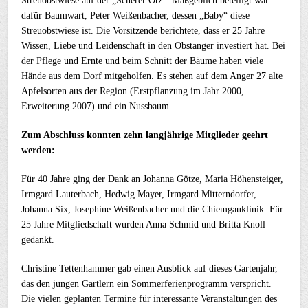
Streuobstwiese auf der „Scherer Ötz“. Maßgeblich beteiligt war
dafür Baumwart, Peter Weißenbacher, dessen „Baby“ diese
Streuobstwiese ist. Die Vorsitzende berichtete, dass er 25 Jahre
Wissen, Liebe und Leidenschaft in den Obstanger investiert hat. Bei
der Pflege und Ernte und beim Schnitt der Bäume haben viele
Hände aus dem Dorf mitgeholfen. Es stehen auf dem Anger 27 alte
Apfelsorten aus der Region (Erstpflanzung im Jahr 2000,
Erweiterung 2007) und ein Nussbaum.
Zum Abschluss konnten zehn langjährige Mitglieder geehrt
werden:
Für 40 Jahre ging der Dank an Johanna Götze, Maria Höhensteiger,
Irmgard Lauterbach, Hedwig Mayer, Irmgard Mitterndorfer,
Johanna Six, Josephine Weißenbacher und die Chiemgauklinik. Für
25 Jahre Mitgliedschaft wurden Anna Schmid und Britta Knoll
gedankt.
Christine Tettenhammer gab einen Ausblick auf dieses Gartenjahr,
das den jungen Gartlern ein Sommerferienprogramm verspricht.
Die vielen geplanten Termine für interessante Veranstaltungen des