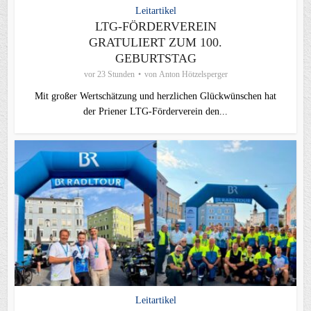
Leitartikel
LTG-FÖRDERVEREIN
GRATULIERT ZUM 100.
GEBURTSTAG
vor 23 Stunden
von
Anton Hötzelsperger
Mit großer Wertschätzung und herzlichen Glückwünschen hat
der Priener LTG‑Förderverein den...
Leitartikel