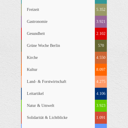
Freizeit
5.352
Gastronomie
3.921
Gesundheit
2.102
Grüne Woche Berlin
570
Kirche
4.550
Kultur
8.097
Land- & Forstwirtschaft
4.275
Leitartikel
4.106
Natur & Umwelt
3.923
Solidarität & Lichtblicke
1.091