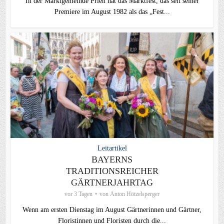
In der Marktgemeinde Prien hat das Marktfest, das seit seiner
Premiere im August 1982 als das „Fest...
Leitartikel
BAYERNS
TRADITIONSREICHER
GÄRTNERJAHRTAG
vor 3 Tagen
von
Anton Hötzelsperger
Wenn am ersten Dienstag im August Gärtnerinnen und Gärtner,
Floristinnen und Floristen durch die...