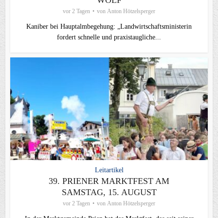
WOLF
vor 2 Tagen
von
Anton Hötzelsperger
Kaniber bei Hauptalmbegehung: „Landwirtschaftsministerin
fordert schnelle und praxistaugliche...
Leitartikel
39. PRIENER MARKTFEST AM
SAMSTAG, 15. AUGUST
vor 2 Tagen
von
Anton Hötzelsperger