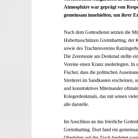
Atmosphäre war geprägt von Resp
gemeinsam innehielten, um ihrer Er
Nach dem Gottesdienst setzten die Mit
Hubertusschützen Greimharting, der 
sowie des Trachtenvereins Ratzinger
Die Zeremonie am Denkmal stellte ein
Vereine einen Kranz niederlegten. In
Fischer, dass die politischen Auseina
Streiterei im Sandkasten erscheinen, u
und konstruktives Miteinander oftmals
Kriegerdenkmals, das mit seinen vie
alle darstelle.
Im Anschluss an das feierliche Geden
Greimharting. Dort fand ein gemeinsa
Oberloher auf der Ziach begleitet wu