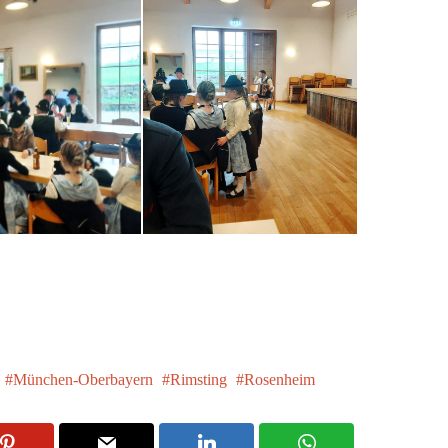
München-Oberbayern
Rimsting
Rosenheim