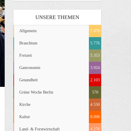
UNSERE THEMEN
Allgemein
7.478
Brauchtum
5.776
Freizeit
5.353
Gastronomie
3.924
Gesundheit
2.103
Grüne Woche Berlin
570
Kirche
4.550
Kultur
8.098
Land- & Forstwirtschaft
4.276