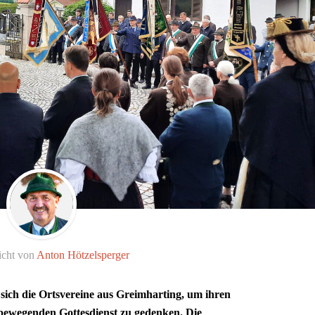
icht von
Anton Hötzelsperger
ich die Ortsvereine aus Greimharting, um ihren
 bewegenden Gottesdienst zu gedenken. Die