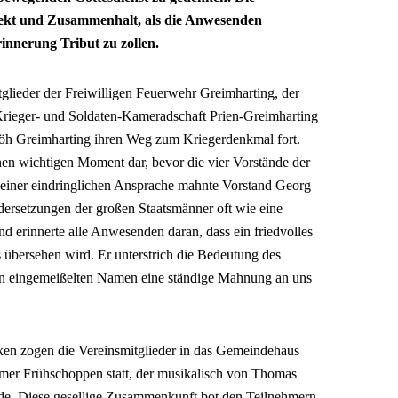
ekt und Zusammenhalt, als die Anwesenden
innerung Tribut zu zollen.
glieder der Freiwilligen Feuerwehr Greimharting, der
Krieger- und Soldaten-Kameradschaft Prien-Greimharting
höh Greimharting ihren Weg zum Kriegerdenkmal fort.
en wichtigen Moment dar, bevor die vier Vorstände der
 seiner eindringlichen Ansprache mahnte Vorstand Georg
ndersetzungen der großen Staatsmänner oft wie eine
nd erinnerte alle Anwesenden daran, dass ein friedvolles
 übersehen wird. Er unterstrich die Bedeutung des
len eingemeißelten Namen eine ständige Mahnung an uns
ken zogen die Vereinsmitglieder in das Gemeindehaus
mer Frühschoppen statt, der musikalisch von Thomas
rde. Diese gesellige Zusammenkunft bot den Teilnehmern