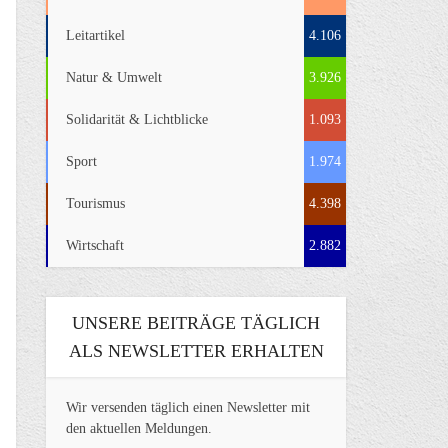
Leitartikel
4.106
Natur & Umwelt
3.926
Solidarität & Lichtblicke
1.093
Sport
1.974
Tourismus
4.398
Wirtschaft
2.882
UNSERE BEITRÄGE TÄGLICH
ALS NEWSLETTER ERHALTEN
Wir versenden täglich einen Newsletter mit
den aktuellen Meldungen.