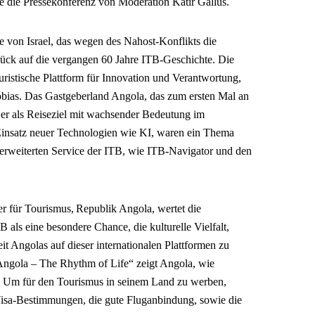
 die Pressekonferenz von Moderation Katir Gallus.
e von Israel, das wegen des Nahost-Konflikts die
ück auf die vergangen 60 Jahre ITB-Geschichte. Die
touristische Plattform für Innovation und Verantwortung,
Tobias. Das Gastgeberland Angola, das zum ersten Mal an
 er als Reiseziel mit wachsender Bedeutung im
Einsatz neuer Technologien wie KI, waren ein Thema
 erweiterten Service der ITB, wie ITB-Navigator und den
r für Tourismus, Republik Angola, wertet die
B als eine besondere Chance, die kulturelle Vielfalt,
it Angolas auf dieser internationalen Plattformen zu
 Angola – The Rhythm of Life“ zeigt Angola, wie
t. Um für den Tourismus in seinem Land zu werben,
 Visa-Bestimmungen, die gute Fluganbindung, sowie die