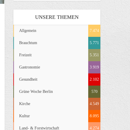
UNSERE THEMEN
Allgemein
7.474
Brauchtum
5.771
Freizeit
5.351
Gastronomie
3.919
Gesundheit
2.102
Grüne Woche Berlin
570
Kirche
4.549
Kultur
8.095
Land- & Forstwirtschaft
4.274