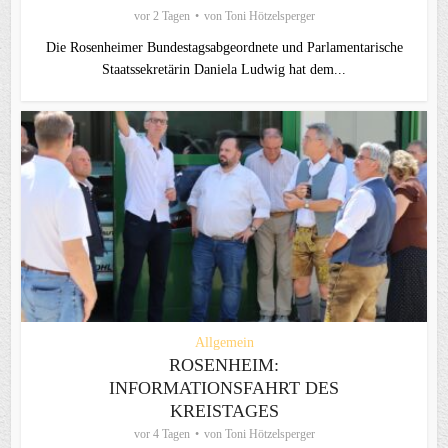
vor 2 Tagen
von
Toni Hötzelsperger
Die Rosenheimer Bundestagsabgeordnete und Parlamentarische
Staatssekretärin Daniela Ludwig hat dem...
Allgemein
ROSENHEIM:
INFORMATIONSFAHRT DES
KREISTAGES
vor 4 Tagen
von
Toni Hötzelsperger