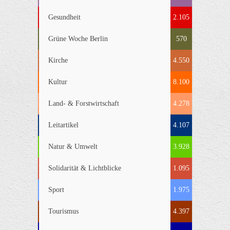
Gesundheit
2.105
Grüne Woche Berlin
570
Kirche
4.550
Kultur
8.100
Land- & Forstwirtschaft
4.278
Leitartikel
4.107
Natur & Umwelt
3.928
Solidarität & Lichtblicke
1.095
Sport
1.975
Tourismus
4.397