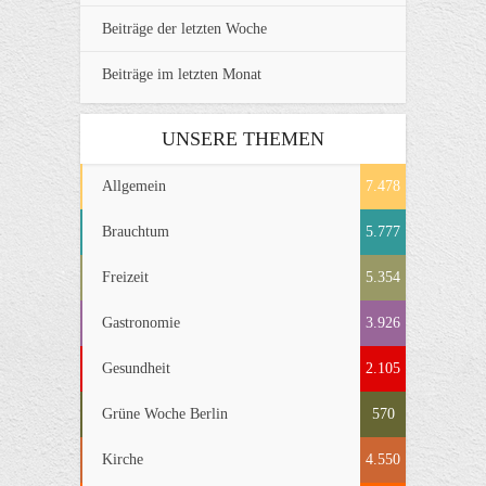
Beiträge der letzten Woche
Beiträge im letzten Monat
UNSERE THEMEN
Allgemein
7.478
Brauchtum
5.777
Freizeit
5.354
Gastronomie
3.926
Gesundheit
2.105
Grüne Woche Berlin
570
Kirche
4.550