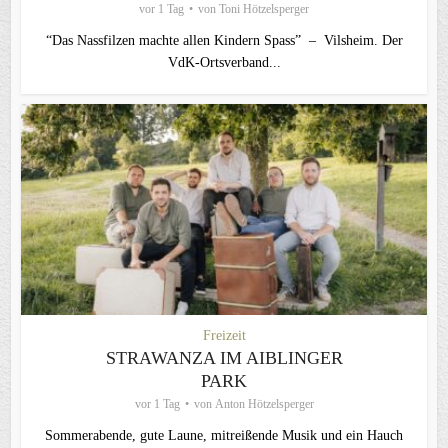
vor 1 Tag
von
Toni Hötzelsperger
“Das Nassfilzen machte allen Kindern Spass” – Vilsheim. Der
VdK-Ortsverband...
Freizeit
STRAWANZA IM AIBLINGER
PARK
vor 1 Tag
von
Anton Hötzelsperger
Sommerabende, gute Laune, mitreißende Musik und ein Hauch