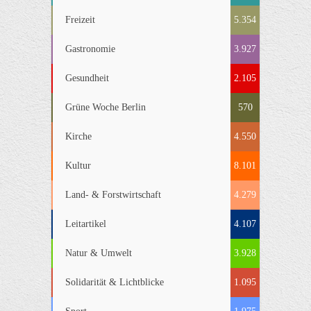
Freizeit
5.354
Gastronomie
3.927
Gesundheit
2.105
Grüne Woche Berlin
570
Kirche
4.550
Kultur
8.101
Land- & Forstwirtschaft
4.279
Leitartikel
4.107
Natur & Umwelt
3.928
Solidarität & Lichtblicke
1.095