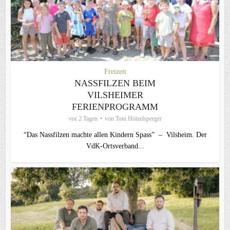
Freizeit
NASSFILZEN BEIM
VILSHEIMER
FERIENPROGRAMM
vor 2 Tagen
von
Toni Hötzelsperger
“Das Nassfilzen machte allen Kindern Spass” – Vilsheim. Der
VdK-Ortsverband...