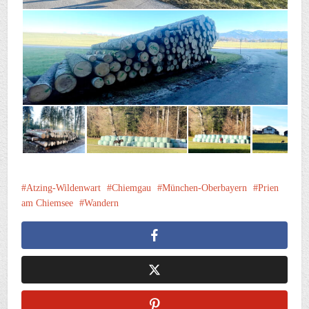
Atzing-Wildenwart
Chiemgau
München-Oberbayern
Prien
am Chiemsee
Wandern