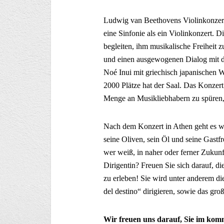
Ludwig van Beethovens Violinkonzert 
eine Sinfonie als ein Violinkonzert. D
begleiten, ihm musikalische Freiheit z
und einen ausgewogenen Dialog mit dem
Noé Inui mit griechisch japanischen 
2000 Plätze hat der Saal. Das Konzert
Menge an Musikliebhabern zu spüren, 
Nach dem Konzert in Athen geht es we
seine Oliven, sein Öl und seine Gast
wer weiß, in naher oder ferner Zukunft 
Dirigentin?
Freuen Sie sich darauf, di
zu erleben! Sie wird unter anderem 
del destino“ dirigieren, sowie das g
Wir freuen uns darauf, Sie im kom