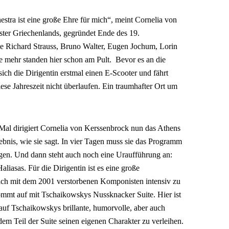
stra ist eine große Ehre für mich“, meint Cornelia von
ester Griechenlands, gegründet Ende des 19.
e Richard Strauss, Bruno Walter, Eugen Jochum, Lorin
e mehr standen hier schon am Pult.
Bevor es an die
sich die Dirigentin erstmal einen E-Scooter und fährt
ese Jahreszeit nicht überlaufen. Ein traumhafter Ort um
 Mal dirigiert Cornelia von Kerssenbrock nun das Athens
lebnis, wie sie sagt. In vier Tagen muss sie das Programm
gen. Und dann steht auch noch eine Uraufführung an:
liasas. Für die Dirigentin ist es eine große
ich mit dem 2001 verstorbenen Komponisten intensiv zu
mt auf mit Tschaikowskys Nussknacker Suite. Hier ist
 auf Tschaikowskys brillante, humorvolle, aber auch
em Teil der Suite seinen eigenen Charakter zu verleihen.