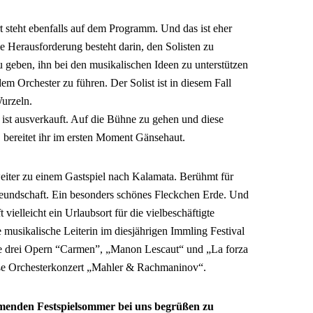
steht ebenfalls auf dem Programm. Und das ist eher
ie Herausforderung besteht darin, den Solisten zu
u geben, ihn bei den musikalischen Ideen zu unterstützen
 Orchester zu führen. Der Solist ist in diesem Fall
Wurzeln.
 ist ausverkauft. Auf die Bühne zu gehen und diese
bereitet ihr im ersten Moment Gänsehaut.
iter zu einem Gastspiel nach Kalamata. Berühmt für
freundschaft. Ein besonders schönes Fleckchen Erde. Und
vielleicht ein Urlaubsort für die vielbeschäftigte
e musikalische Leiterin im diesjährigen Immling Festival
die drei Opern “Carmen”, „Manon Lescaut“ und „La forza
roße Orchesterkonzert „Mahler & Rachmaninov“.
menden Festspielsommer bei uns begrüßen zu