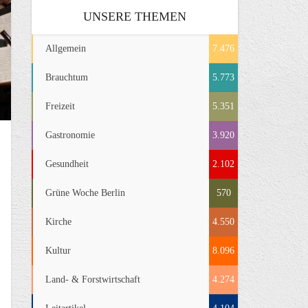
UNSERE THEMEN
Allgemein
7.476
Brauchtum
5.773
Freizeit
5.351
Gastronomie
3.920
Gesundheit
2.102
Grüne Woche Berlin
570
Kirche
4.550
Kultur
8.096
Land- & Forstwirtschaft
4.274