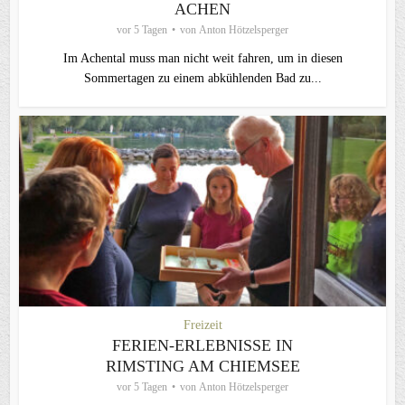
ACHEN
vor 5 Tagen
von
Anton Hötzelsperger
Im Achental muss man nicht weit fahren, um in diesen
Sommertagen zu einem abkühlenden Bad zu...
Freizeit
FERIEN-ERLEBNISSE IN
RIMSTING AM CHIEMSEE
vor 5 Tagen
von
Anton Hötzelsperger