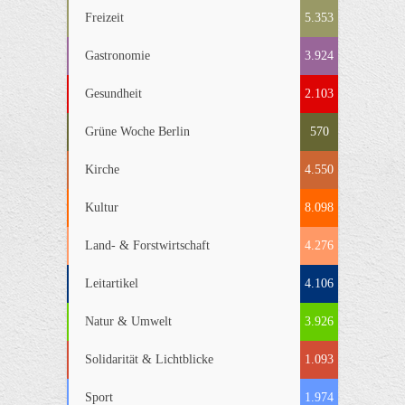
Freizeit
5.353
Gastronomie
3.924
Gesundheit
2.103
Grüne Woche Berlin
570
Kirche
4.550
Kultur
8.098
Land- & Forstwirtschaft
4.276
Leitartikel
4.106
Natur & Umwelt
3.926
Solidarität & Lichtblicke
1.093
Sport
1.974