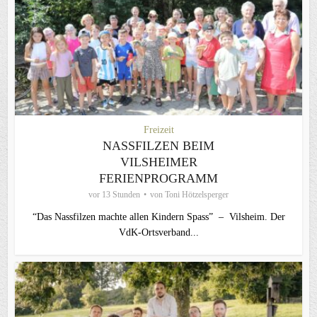
Freizeit
NASSFILZEN BEIM
VILSHEIMER
FERIENPROGRAMM
vor 13 Stunden
von
Toni Hötzelsperger
“Das Nassfilzen machte allen Kindern Spass” – Vilsheim. Der
VdK-Ortsverband...