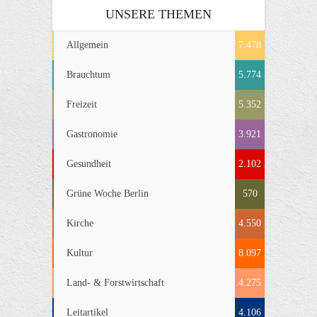
UNSERE THEMEN
Allgemein
7.478
Brauchtum
5.774
Freizeit
5.352
Gastronomie
3.921
Gesundheit
2.102
Grüne Woche Berlin
570
Kirche
4.550
Kultur
8.097
Land- & Forstwirtschaft
4.275
Leitartikel
4.106