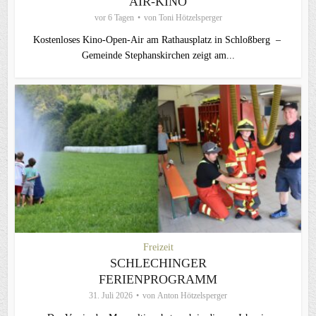
AIR-KINO
vor 6 Tagen
von
Toni Hötzelsperger
Kostenloses Kino-Open-Air am Rathausplatz in Schloßberg –
Gemeinde Stephanskirchen zeigt am...
Freizeit
SCHLECHINGER
FERIENPROGRAMM
31. Juli 2026
von
Anton Hötzelsperger