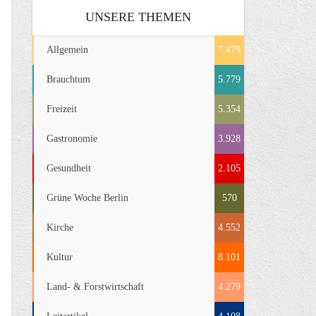
UNSERE THEMEN
Allgemein
7.479
Brauchtum
5.779
Freizeit
5.354
Gastronomie
3.928
Gesundheit
2.105
Grüne Woche Berlin
570
Kirche
4.552
Kultur
8.101
Land- & Forstwirtschaft
4.279