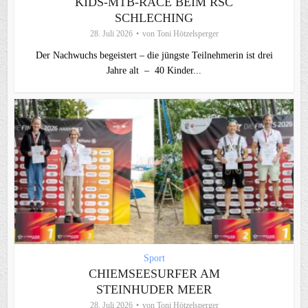
KIDS-MTB-RACE BEIM RSC
SCHLECHING
28. Juli 2026
von
Toni Hötzelsperger
Der Nachwuchs begeistert – die jüngste Teilnehmerin ist drei
Jahre alt – 40 Kinder...
Sport
CHIEMSEESURFER AM
STEINHUDER MEER
28. Juli 2026
von
Toni Hötzelsperger