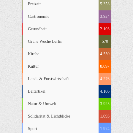
Freizeit
5.353
Gastronomie
3.924
Gesundheit
2.103
Grüne Woche Berlin
570
Kirche
4.550
Kultur
8.097
Land- & Forstwirtschaft
4.276
Leitartikel
4.106
Natur & Umwelt
3.925
Solidarität & Lichtblicke
1.093
Sport
1.974