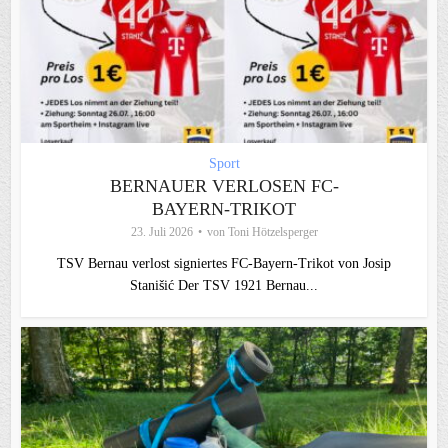
Sport
BERNAUER VERLOSEN FC-
BAYERN-TRIKOT
23. Juli 2026
von
Toni Hötzelsperger
TSV Bernau verlost signiertes FC‑Bayern‑Trikot von Josip
Stanišić Der TSV 1921 Bernau...