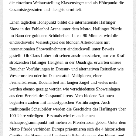
die einzelnen Weltausstellung Klassensieger und als Höhepunkt die
Gesamtsiegerstuten und -hengste ermittelt.
Einen täglichen Höhepunkt bildet die internationale Haflinger
Show in der Fohlenhof Arena unter dem Motto, Haflinger Pferde
im Bann der goldenen Schönheiten. In ca. 90 Minuten wird die
eindrucksvolle Vielseitigkeit des blonden Alleskönners mit
internationalen Showteilnehmern eindrucksvoll unter Beweis
gestellt. Ob Claus Luber mit seinen ausdrucksstarken, nur vor Kraft
strotzenden Haflinger Hengsten in der Quadriga, erwarten unsere
Besucher Vorführungen in Dressur- und alternativen Reitstilen wie
Westernreiten oder im Damensattel. Voltigieren, einer
Freiheitsdressur, Bodenarbeit am langen Zügel und vieles mehr
werden ebenso gezeigt werden wie verschiedenste Showeinlagen
aus dem Bereich des Gespannfahrens. Verschiedene Nationen
begeistern zudem mit landestypischen Vorführungen. Auch
traditionelle Schaubilder werden die Geschichte des Haflingers über
100 Jahre würdigen. Erstmals wird es auch einen
Schauprogrammpunkt mit mehreren Pferderassen geben. Unter dem
Motto Pferde verbinden Europa präsentieren sich die 4 historischen
Gestüte, das Haupt- und Landgestüt Schwaiganger, das Haupt- und