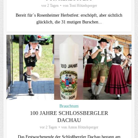
vor 2 Tagen
von
Toni Hötzelsperger
Bereit für`s Rosenheimer Herbstfest: erschöpft, aber sichtlich
glücklich, die 31 mutigen Burschen...
Brauchtum
100 JAHRE SCHLOSSBERGLER D
ACHAU
vor 2 Tagen
von
Anton Hötzelsperger
Das Festwochenende der Schloßbergler Dachau begann am