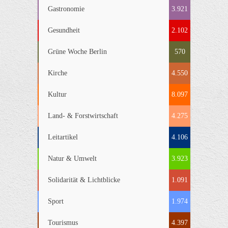
Gastronomie
3.921
Gesundheit
2.102
Grüne Woche Berlin
570
Kirche
4.550
Kultur
8.097
Land- & Forstwirtschaft
4.275
Leitartikel
4.106
Natur & Umwelt
3.923
Solidarität & Lichtblicke
1.091
Sport
1.974
Tourismus
4.397