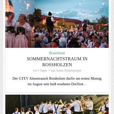
Brauchtum
SOMMERNACHTSTRAUM IN
ROSSHOLZEN
vor 3 Tagen
von
Anton Hötzelsperger
Der GTEV Almenrausch Rossholzen durfte am ersten Montag
im August sein heiß ersehntes Dorffest...